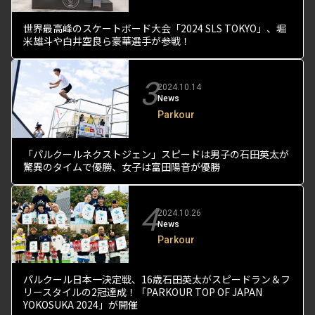
世界最高峰のスケートボード大会「2024 SLS TOKYO」、堀
米雄斗や白井空良ら豪華選手が参戦！
3
2024.10.14
News
Parkour
「パルクールネクストジェン」スピードは男子の石田英太が
驚異のタイムで優勝、女子は富田陽音が優勝
4
2024.10.26
News
Parkour
パルクール日本一決定戦、16歳石田英太がスピードラン＆フ
リースタイルの2冠達成！「PARKOUR TOP OF JAPAN
YOKOSUKA 2024」が開催