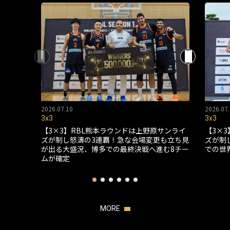
2026.07.10
2026.07.
3x3
3x3
【3×3】RBL熊本ラウンドは上野原サンライ
【3×
ズが制し怒濤の3連覇！急な会場変更も立ち見
ズが制
が出る大盛況、博多での最終決戦へ進む8チー
での世
ムが確定
MORE