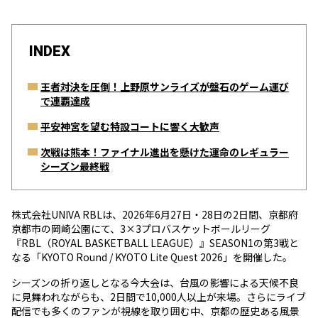
INDEX
王者対決を圧倒！上野原サンライズが盤石のゲーム運び
で連覇達成
平安神宮を望む特設コートに響く大歓声
次戦は熊本！ファイナル進出を懸けた運命のレギュラー
シーズン最終戦
株式会社UNIVA RBLは、2026年6月27日・28日の2日間、京都府
京都市の岡崎公園にて、3×3プロバスケットボールリーグ
『RBL（ROYAL BASKETBALL LEAGUE）』SEASON1の第3戦と
なる「KYOTO Round / KYOTO Lite Quest 2026」を開催した。
シーズンの折り返しとなる今大会は、台風の影響による天候不良
に見舞われながらも、2日間で10,000人以上が来場。さらにライブ
配信でも多くのファンが視線を取り囲む中、京都の歴史ある風景