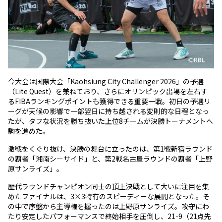
今大会は国際大会「Kaohsiung City Challenger 2026」の予選
（Lite Quest）を兼ねており、さらにオリンピック出場を左右す
るFIBAランキングポイントも獲得できる重要一戦。初日の予選リ
ーグが天候の影響で一部翌日に持ち越される変則的な日程となっ
たが、タフな状況を勝ち抜いた上位8チームが決勝トーナメントへ
駒を進めた。
激戦をくぐり抜け、決勝の舞台に立ったのは、第1戦新宿ラウンド
の覇者「湘南シーサイド」と、第2戦名古屋ラウンドの覇者「上野
原サンライズ」。
歴代ラウンドチャンピオン同士の頂上決戦として大いに注目を集
めたファイナルは、3×3特有のスピーディーな展開となった。そ
の中で序盤から主導権を握ったのは上野原サンライズ。攻守にわ
たり安定したパフォーマンスで終始相手を圧倒し、21-9（21点先