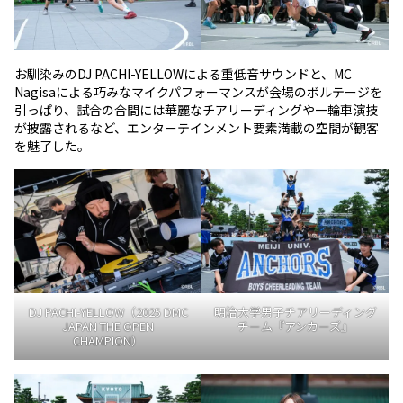
お馴染みのDJ PACHI-YELLOWによる重低音サウンドと、MC
Nagisaによる巧みなマイクパフォーマンスが会場のボルテージを
引っぱり、試合の合間には華麗なチアリーディングや一輪車演技
が披露されるなど、エンターテインメント要素満載の空間が観客
を魅了した。
DJ PACHI-YELLOW（2025 DMC
明治大学男子チアリーディング
JAPAN THE OPEN
チーム『アンカーズ』
CHAMPION）