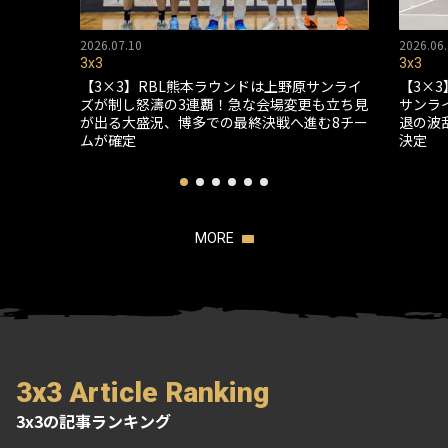
2026.07.10
2026.06.
3x3
3x3
【3×3】RBL熊本ラウンドは上野原サンライ
【3×
ズが制し怒濤の3連覇！急な会場変更も立ち見
サンラ
が出る大盛況、博多での最終決戦へ進む8チー
退の波
ムが確定
決定
MORE
3x3 Article Ranking
3x3の記事ランキング