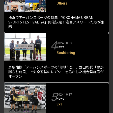
Others
横浜でアーバンスポーツの祭典「YOKOHAMA URBAN
SPORTS FESTIVAL ʼ24」開催決定！注目アスリートたちが集
結
4
2024.10.09
News
Bouldering
斎藤佑樹「アーバンスポーツの“聖地”に」、野口啓代「夢が
膨らむ施設」…東京五輪のレガシーを活かした複合型施設が
オープン
5
2024.10.17
News
3x3