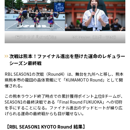
一輪車クラブ『UCつばめ』
MC Nagisa（スポーツMC）
次戦は熊本！ファイナル進出を懸けた運命のレギュラー
シーズン最終戦
RBL SEASON1の次戦（Round4）は、舞台を九州へと移し、熊本
県熊本市の龍田の森体育館にて「KUMAMOTO Round」として開
催される。
この熊本ラウンド終了時点での累計獲得ポイント上位8チームが、
SEASON1の最終決戦である「Final Round FUKUOKA」への切符
を手にすることになる。ファイナル進出のデッドヒートが繰り広
げられる運命の最終戦からも目が離せない。
【RBL SEASON1 KYOTO Round 結果】