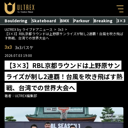
Bouldering
Skateboard
BMX
Parkour
Breaking
3×3
ULTREX by ライブドアニュース
3x3
【3×3】RBL京都ラウンドは上野原サンライズが制し2連覇！台風を吹き飛ば
す熱戦、台湾での世界大会へ
3x3
3x3バスケ
2026.07.03 19:00
【3×3】RBL京都ラウンドは上野原サン
ライズが制し2連覇！台風を吹き飛ばす熱
戦、台湾での世界大会へ
著者：
ULTREX編集部