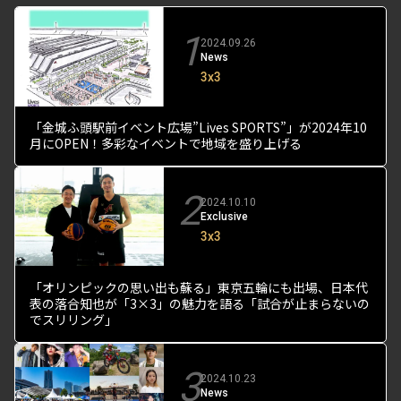
1
2024.09.26
News
3x3
「金城ふ頭駅前イベント広場”Lives SPORTS”」が2024年10
月にOPEN！多彩なイベントで地域を盛り上げる
2
2024.10.10
Exclusive
3x3
「オリンピックの思い出も蘇る」東京五輪にも出場、日本代
表の落合知也が「3×3」の魅力を語る「試合が止まらないの
でスリリング」
3
2024.10.23
News