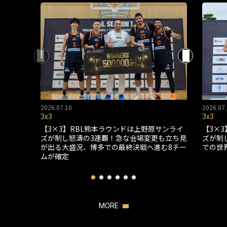
2026.07.10
2026.07.
3x3
3x3
【3×3】RBL熊本ラウンドは上野原サンライ
【3×
ズが制し怒濤の3連覇！急な会場変更も立ち見
ズが制
が出る大盛況、博多での最終決戦へ進む8チー
での世
ムが確定
MORE