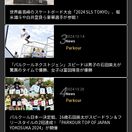
世界最高峰のスケートボード大会「2024 SLS TOKYO」、堀
米雄斗や白井空良ら豪華選手が参戦！
3
2024.10.14
News
Parkour
「パルクールネクストジェン」スピードは男子の石田英太が
驚異のタイムで優勝、女子は富田陽音が優勝
4
2024.10.26
News
Parkour
パルクール日本一決定戦、16歳石田英太がスピードラン＆フ
リースタイルの2冠達成！「PARKOUR TOP OF JAPAN
YOKOSUKA 2024」が開催