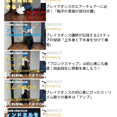
Breaking
ブレイクダンスのエアーチェアーに必
須！「軸手の意識が成功の鍵」
2025.03.03
Breaking
ブレイクダンス講師が伝授する2ステッ
プの秘訣「上半身と下半身を分けて練
習」
2025.02.17
Breaking
「ブロンクステップ」は初心者にも最
適！自由自在に移動を楽しもう！
2025.02.07
Breaking
ブレイクダンスの初心者にぴったり！リ
ズム取りの基本は「アップ」
2025.01.27
Breaking