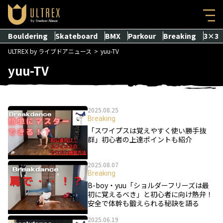
Bouldering
Skateboard
BMX
Parkour
Breaking
3×3
ULTREX by ライブドアニュース
yuu-TV
yuu-TV
2025.08.25
Breaking
「スワイプスは覚えやすく使い勝手抜
群」初心者の上達ポイントも紹介
2025.08.07
Breaking
B-boy・yuu「ショルダーフリーズは最
初に覚えるべき」と初心者に向け熱弁！
安全で体幹も鍛えられる秘訣を語る
2025.06.19