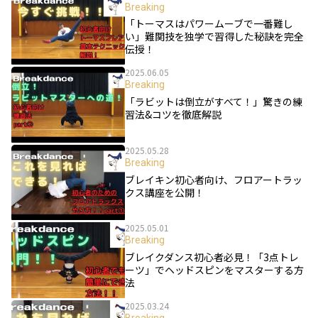
Breaking
「トーマスはパワームーブで一番難し
い」難関技を独学で習得した秘訣を完全
伝授！
2025.06.05
Breaking
「ラビットは倒立がすべて！」驚きの練
習法&コツを徹底解説
2025.05.28
Breaking
ブレイキン初心者向け、フロアートラッ
クス講座を公開！
2025.05.01
Breaking
ブレイクダンス初心者必見！「3点トレ
ーツ」でヘッドスピンをマスターする方
法
2025.03.24