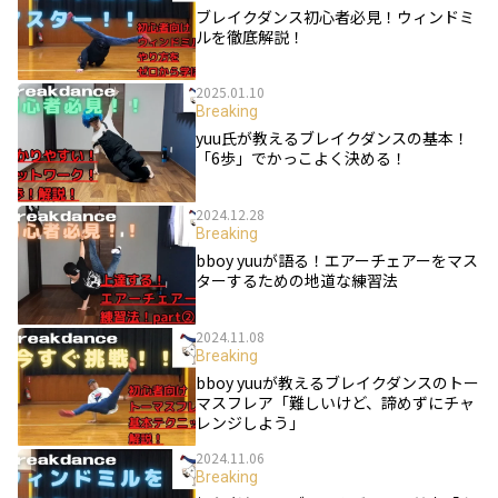
ブレイクダンス初心者必見！ウィンドミ
ルを徹底解説！
2025.01.10
Breaking
yuu氏が教えるブレイクダンスの基本！
「6歩」でかっこよく決める！
2024.12.28
Breaking
bboy yuuが語る！エアーチェアーをマス
ターするための地道な練習法
2024.11.08
Breaking
bboy yuuが教えるブレイクダンスのトー
マスフレア「難しいけど、諦めずにチャ
レンジしよう」
2024.11.06
Breaking