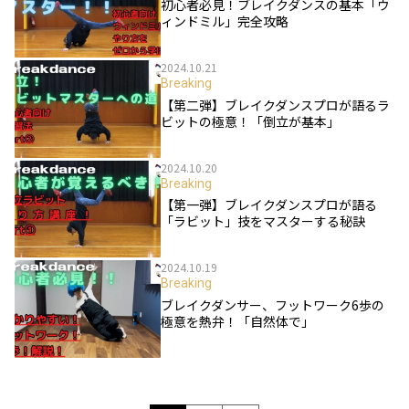
初心者必見！ブレイクダンスの基本「ウ
ィンドミル」完全攻略
2024.10.21
Breaking
【第二弾】ブレイクダンスプロが語るラ
ビットの極意！「倒立が基本」
2024.10.20
Breaking
【第一弾】ブレイクダンスプロが語る
「ラビット」技をマスターする秘訣
2024.10.19
Breaking
ブレイクダンサー、フットワーク6歩の
極意を熱弁！「自然体で」