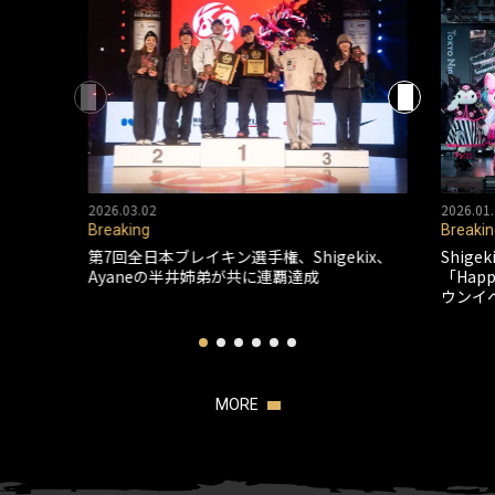
2026.03.02
2026.01.
Breaking
Breakin
第7回全日本ブレイキン選手権、Shigekix、
Shig
Ayaneの半井姉弟が共に連覇達成
「Happ
ウンイ
MORE