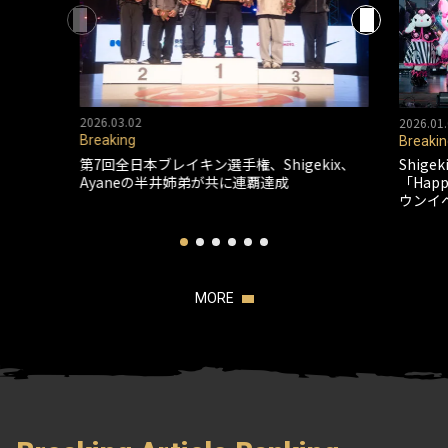
2026.03.02
2026.01.
Breaking
Breakin
第7回全日本ブレイキン選手権、Shigekix、
Shig
Ayaneの半井姉弟が共に連覇達成
「Happ
ウンイ
MORE