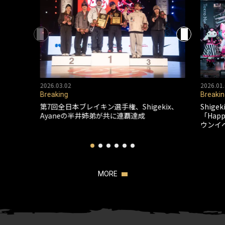
2026.03.02
2026.01.
Breaking
Breakin
第7回全日本ブレイキン選手権、Shigekix、
Shig
Ayaneの半井姉弟が共に連覇達成
「Happ
ウンイ
MORE