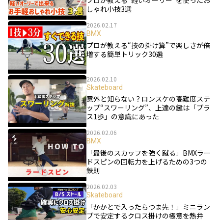
しゃれ小技3選
2026.02.17
BMX
プロが教える“技の掛け算”で楽しさが倍
増する簡単トリック30選
2026.02.10
Skateboard
意外と知らない？ロンスケの高難度ステ
ップ“スワーリング”、上達の鍵は「プラ
ス1歩」の意識にあった
2026.02.06
BMX
「最後のスカッフを強く蹴る」BMXラー
ドスピンの回転力を上げるための3つの
鉄則
2026.02.03
Skateboard
「かかとで入ったらつま先！」ミニラン
プで安定するクロス掛けの極意を熱弁