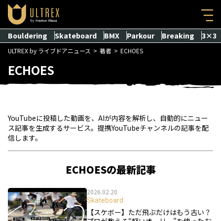
Bouldering
Skateboard
BMX
Parkour
Breaking
3×3
ULTREX by ライブドアニュース
著者
ECHOES
ECHOES
YouTubeに投稿した動画を、AIが内容を解析し、自動的にニュー
ス記事を生成するサービス。提携YouTubeチャンネルの記事を配
信します。
ECHOESの最新記事
2026.02.20
Skateboard
【スケボー】ただ飛ぶだけはもう古い？
プロが教える“軽いオーリー”を使ったお