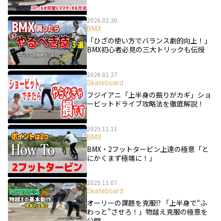
2026.01.30
BMX
「ひざの使い方でバランス劇的向上！」
BMX初心者必見の三大トリックも伝授
2026.01.27
Skateboard
フジイアニ「上半身の振りがカギ」ショ
ービットドライブ攻略法を徹底解説！
2025.11.11
BMX
BMX・2フットタービン上達の極意「と
にかくまず極端に！」
2025.11.07
Skateboard
オーリーの課題を克服!? 「上半身で“ふ
わっと”させろ！」物越え克服の極意を
公開