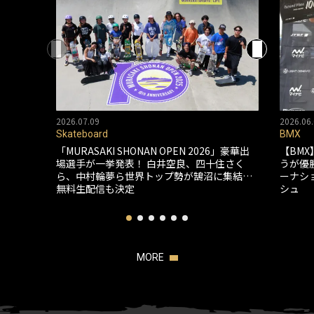
2026.07.09
2026.06.
Skateboard
BMX
「MURASAKI SHONAN OPEN 2026」豪華出
【BMX
場選手が一挙発表！ 白井空良、四十住さく
うが優
ら、中村輪夢ら世界トップ勢が鵠沼に集結…
ーナシ
無料生配信も決定
シュ
MORE