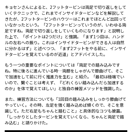
キョセンさんによると、2フットタービンは両足で切り返しをして
いくテクニックで、これまでインサイドタービンなどを解説して
きたが、2フットタービンのハウツーはこれまでほとんど出回って
いなかったという。「2フットタービンっていうのが、いわゆる両
足ですね。両足で切り返しをしていくものになります」と説明し
た上で、「ポイントは2つだけ」と強調。「まず1つ目は、ハンド
ルの左右への振り。これはインサイドタービンができる人は自然
に分かるはず」と述べつつ、「まず2フットをやる前に、インサイ
ドタービンを覚えているのが近道」とアドバイスした。
もう一つの重要なポイントについては「両足での踏み込みです
ね。特に後ろに進んでいる時…両膝をしゃがんで膝曲げて、そこ
で加速をして前に行く推進力を生む」と紹介。「最初は極端でい
いので、繋ぐことは考えず、『どれくらい踏み込んだら加速する
のか』を体で覚えてほしい」と独自の練習メソッドを強調した。
また、練習方法についても「1回目の踏み込みをしっかり膝曲げて
やっていく。その時、左足を強く踏み込めば傾くので、そこを意
識して。ただ右足もちゃんと踏むこと」と具体的なコツも披露。
「しっかりとしたタービンを覚えていくなら、ちゃんと両足で踏
み込む」と語りかけた。