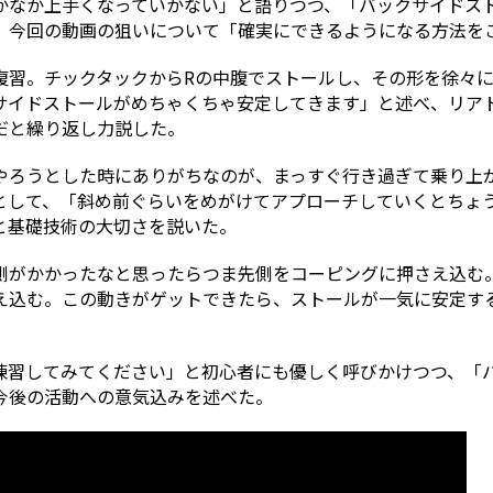
かなか上手くなっていかない」と語りつつ、「バックサイドス
。今回の動画の狙いについて「確実にできるようになる方法を
復習。チックタックからRの中腹でストールし、その形を徐々
サイドストールがめちゃくちゃ安定してきます」と述べ、リア
だと繰り返し力説した。
やろうとした時にありがちなのが、まっすぐ行き過ぎて乗り上
として、「斜め前ぐらいをめがけてアプローチしていくとちょ
と基礎技術の大切さを説いた。
側がかかったなと思ったらつま先側をコーピングに押さえ込む
え込む。この動きがゲットできたら、ストールが一気に安定す
練習してみてください」と初心者にも優しく呼びかけつつ、「
今後の活動への意気込みを述べた。