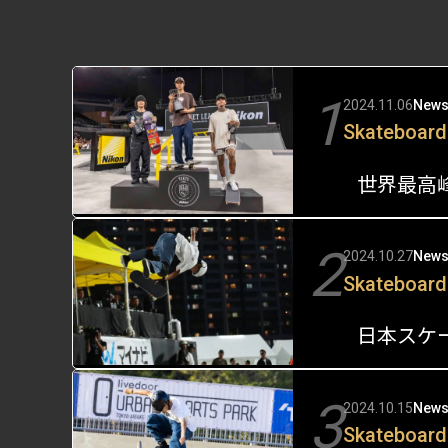
1
2024.11.06
New
Skateboard
世界最高峰
2
2024.10.27
New
Skateboard
3
2024.10.15
New
Skateboard