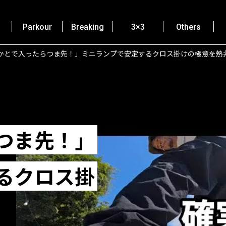
Parkour
Breaking
3×3
Others
かとで入ったらつま先！」ミニランプで安定するクロス掛けの極意を熱
つま先！」
るクロス掛