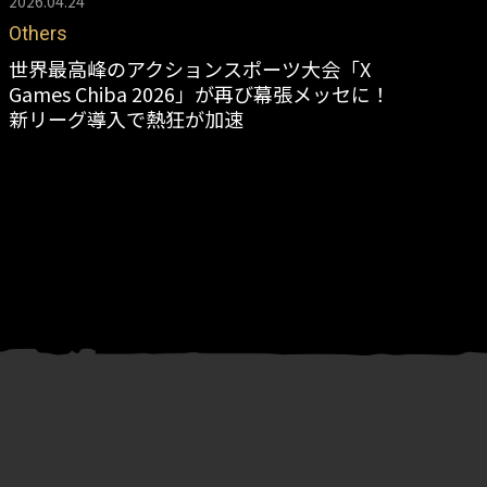
2026.04.24
202
Others
Sk
世界最高峰のアクションスポーツ大会「X
第
Games Chiba 2026」が再び幕張メッセに！
は
新リーグ導入で熱狂が加速