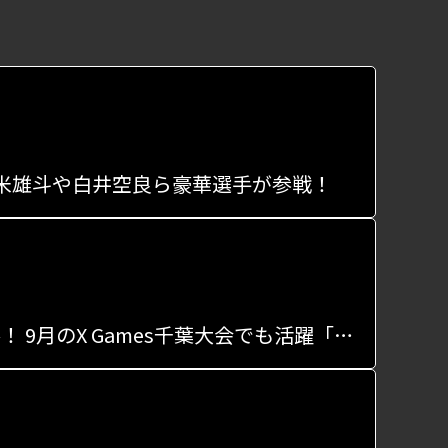
」、堀米雄斗や白井空良ら豪華選手が参戦！
日本スケートボード選手権、男子パークは猪又湊哉が初優勝！ 9月のX Games千葉大会でも活躍「嬉しい」