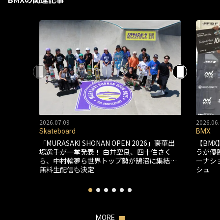
2026.07.09
2026.06.
Skateboard
BMX
「MURASAKI SHONAN OPEN 2026」豪華出
【BMX
場選手が一挙発表！ 白井空良、四十住さく
うが優
ら、中村輪夢ら世界トップ勢が鵠沼に集結…
ーナシ
無料生配信も決定
シュ
MORE