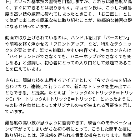
ト」といった基本技の習得を目指しますが、これらは難易度が高
く、すぐにできるとは限りません。キョセン氏は、こうした難易
度の高い技の練習に疲れてしまったときこそ、「お口直し」とし
て気軽に楽しめる簡単な技に取り組むことが、継続的な練習の鍵
になると語っています。
動画で取り上げられているのは、ハンドルを回す「バースピン」
や前輪を軽く浮かせる「フロントアップ」など、特別なテクニッ
クを必要とせず、誰でも挑戦しやすい内容です。キョセンさんは
「ハイドラントができなくても、バニーホップができなくても楽
しめる」と強調し、初心者にとっての入り口として最適であるこ
とを伝えています。
さらに、簡単な技を応用するアイデアとして「今できる技を組み
合わせたり、連続して行うことで、新たなトリックを生み出すこ
ともできる」と提案。たとえば「トリックA×トリックB＝トリッ
クC」や「トリックA＋トリックB＝トリックD」といったように、
技の掛け合わせによってオリジナルの技が生まれる可能性を示し
ています。
難易度の高い技が思うように習得できず、練習へのモチベーショ
ンが下がってしまいがちな初心者にとって、こうした簡単な技に
取り組むことは、達成感を得られる貴重な機会となります。動画