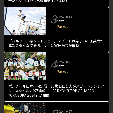
米雄斗や白井空良ら豪華選手が参戦！
3
2024.10.14
News
Parkour
「パルクールネクストジェン」スピードは男子の石田英太が
驚異のタイムで優勝、女子は富田陽音が優勝
4
2024.10.26
News
Parkour
パルクール日本一決定戦、16歳石田英太がスピードラン＆フ
リースタイルの2冠達成！「PARKOUR TOP OF JAPAN
YOKOSUKA 2024」が開催
2024.10.27