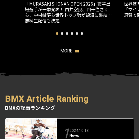
「MURASAKI SHONAN OPEN 2026」豪華出
世界基
場選手が一挙発表！ 白井空良、四十住さく
「マイナ
ら、中村輪夢ら世界トップ勢が鵠沼に集結…
須賀で
無料生配信も決定
MORE
BMX Article Ranking
BMXの記事ランキング
1
2024.10.13
News