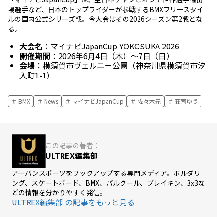
場選手など、日本のトップライダーが参戦するBMXフリースタイ
ルの国内公式シリーズ戦。今大会はその2026シーズン第2戦とな
る。
大会名
：マイナビJapanCup YOKOSUKA 2026
開催期間
：2026年6月4日（木）～7日（日）
会場
：横須賀市ヴェルニー公園（神奈川県横須賀市汐
入町1-1）
BMX
News
マイナビJapanCup
佐々木元
荘司ゆう
この記事の著者：
ULTREX編集部
アーバンスポーツをフックアップする専門メディア。ボルダリ
ング、スケートボード、BMX、パルクール、ブレイキン、3x3な
どの情報を分かりやすく発信。
ULTREX編集部 の記事をもっと見る