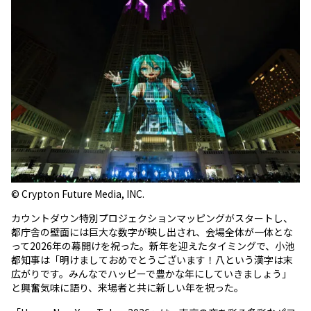
© Crypton Future Media, INC.
カウントダウン特別プロジェクションマッピングがスタートし、
都庁舎の壁面には巨大な数字が映し出され、会場全体が一体とな
って2026年の幕開けを祝った。新年を迎えたタイミングで、小池
都知事は「明けましておめでとうございます！八という漢字は末
広がりです。みんなでハッピーで豊かな年にしていきましょう」
と興奮気味に語り、来場者と共に新しい年を祝った。