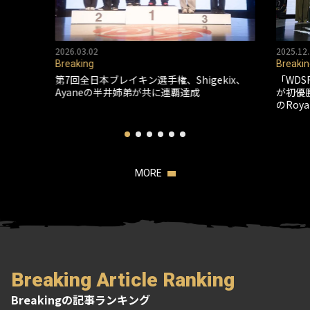
2026.03.02
2025.12.
Breaking
Breakin
第7回全日本ブレイキン選手権、Shigekix、
「WDS
Ayaneの半井姉弟が共に連覇達成
が初優
のRoy
MORE
Breaking Article Ranking
Breakingの記事ランキング