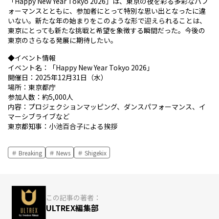
「Happy New Year Tokyo 2026」は、東京の夜を彩る多彩なパフ
ォーマンスとともに、参加者にとって特別な思い出となったに違
いない。新たな年の始まりをこのような形で迎えられることは、
東京にとっても新たな挑戦と希望を象徴する瞬間だった。今後の
東京のさらなる発展に期待したい。
◆イベント情報
イベント名：「Happy New Year Tokyo 2026」
開催日：2025年12月31日（水）
場所：東京都庁
参加人数：約5,000人
内容：プロジェクションマッピング、ダンスパフォーマンス、イ
マーシブライブなど
東京都知事：小池百合子による挨拶
Breaking
News
Shigekix
この記事の著者：
ULTREX編集部