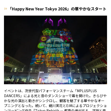
「Happy New Year Tokyo 2026」の華やかなスタート
イベントは、次世代型パフォーマンスチーム「MPLUSPLUS
DANCERS」による光と音のダンスショーで幕を開けた。きらびや
かな光の演出と動きがシンクロし、観客を魅了する華やかなオー
プニングとなった。続いて、蜷川実花とEiMによるプロジェクショ
ンマッピング作品『Tokyo Rebirth — 都市の魂が巡る、深淵と再