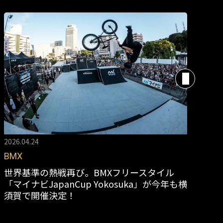
2026.04.24
202
BMX
Ot
世界基準の熱戦再び。BMXフリースタイル
世
「マイナビJapanCup Yokosuka」が今年も横
G
須賀で開催決定！
新