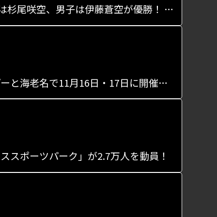
「第2回 全国高等学校BMXフリースタイル選手権大会」女子は杉尾咲空、男子は伊藤蒼空が優勝！ 2人の喜びの声も
アーバンスポーツの祭典「クロススポーツパーク」がららぽーと海老名で11月16日・17日に開催決定！
ススポーツパーク」が2.7万人を動員！