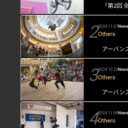
2
2024.11.07
New
Others
3
2024.10.23
New
Others
アーバン
4
2024.11.06
New
Others