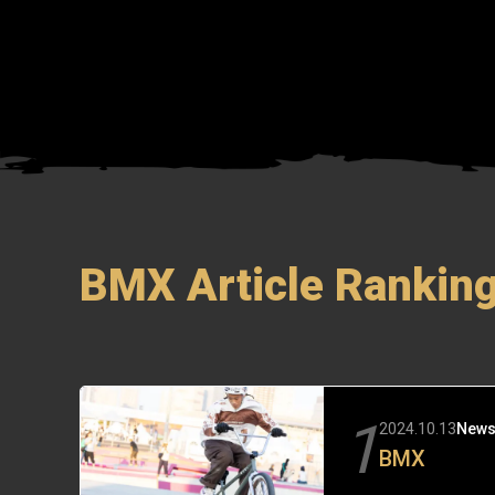
BMX Article Rankin
1
2024.10.13
New
BMX