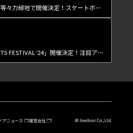
アーバンスポーツ体験イベント「クロススポーツパーク」が等々力緑地で開催決定！スケートボードやBMXを無料で体験！
横浜でアーバンスポーツの祭典「YOKOHAMA URBAN SPORTS FESTIVAL ʼ24」開催決定！注目アスリートたちが集結
© livedoor Co.,Ltd.
ドアニュース
運営会社