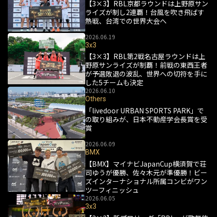
【3×3】RBL京都ラウンドは上野原サン
ライズが制し2連覇！台風を吹き飛ばす
熱戦、台湾での世界大会へ
2026.06.19
3x3
【3×3】RBL第2戦名古屋ラウンドは上
野原サンライズが制覇！前戦の東西王者
が予選敗退の波乱、世界への切符を手に
した5チームも決定
2026.06.10
Others
「livedoor URBAN SPORTS PARK」で
の取り組みが、日本不動産学会長賞を受
賞
2026.06.09
BMX
【BMX】マイナビJapanCup横須賀で荘
司ゆうが優勝、佐々木元が準優勝！ビー
ズインターナショナル所属コンビがワン
ツーフィニッシュ
2026.06.05
3x3