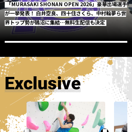
「MURASAKI SHONAN OPEN 2026」豪華出場選手
2026.07.10
2026.07.03
が一挙発表！ 白井空良、四十住さくら、中村輪夢ら世
2026.06.19
3x3
3x3
3x3バスケ
3x3
3x3バスケ
3x3バスケ
界トップ勢が鵠沼に集結…無料生配信も決定
【3×3】RBL熊本ラウンドは上野原サンライズが
【3×3】RBL京都ラウンドは上野原サンライズが
【3×3】RBL第2戦名古屋ラウンドは上野原サン
制し怒濤の3連覇！急な会場変更も立ち見が出る
制し2連覇！台風を吹き飛ばす熱戦、台湾での世
ライズが制覇！前戦の東西王者が予選敗退の波
大盛況、博多での最終決戦へ進む8チームが確定
界大会へ
乱、世界への切符を手にした5チームも決定
Exclusive