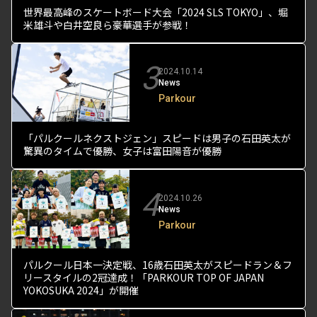
世界最高峰のスケートボード大会「2024 SLS TOKYO」、堀
米雄斗や白井空良ら豪華選手が参戦！
3
2024.10.14
News
Parkour
「パルクールネクストジェン」スピードは男子の石田英太が
驚異のタイムで優勝、女子は富田陽音が優勝
4
2024.10.26
News
Parkour
パルクール日本一決定戦、16歳石田英太がスピードラン＆フ
リースタイルの2冠達成！「PARKOUR TOP OF JAPAN
YOKOSUKA 2024」が開催