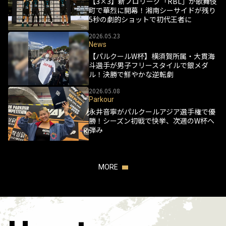
【3×3】新プロリーグ「RBL」が歌舞伎
町で華烈に開幕！湘南シーサイドが残り
5秒の劇的ショットで初代王者に
2026.05.23
News
【パルクールW杯】横須賀所属・大貫海
斗選手が男子フリースタイルで銀メダ
ル！決勝で鮮やかな逆転劇
2026.05.08
Parkour
永井音寧がパルクールアジア選手権で優
勝！シーズン初戦で快挙、次週のW杯へ
弾み
MORE