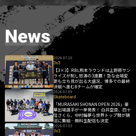
News
2026.07.10
3x3
【3×3】RBL熊本ラウンドは上野原サン
ライズが制し怒濤の3連覇！急な会場変
更も立ち見が出る大盛況、博多での最終
決戦へ進む8チームが確定
2026.07.09
Skateboard
「MURASAKI SHONAN OPEN 2026」豪
華出場選手が一挙発表！ 白井空良、四十
住さくら、中村輪夢ら世界トップ勢が鵠
沼に集結…無料生配信も決定
2026.07.03
3x3