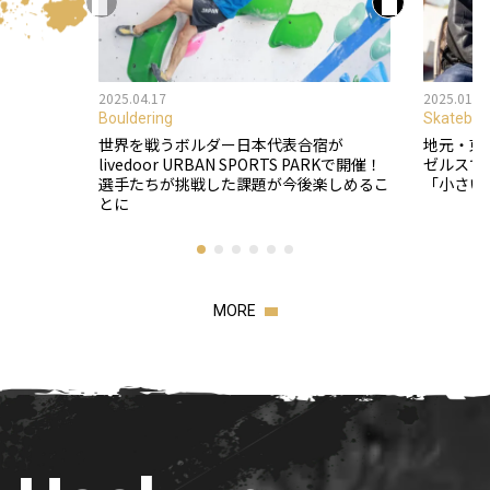
2025.04.17
2025.01.1
Bouldering
Skateboa
世界を戦うボルダー日本代表合宿が
地元・東
livedoor URBAN SPORTS PARKで開催！
ゼルスで
選手たちが挑戦した課題が今後楽しめるこ
「小さい
とに
MORE