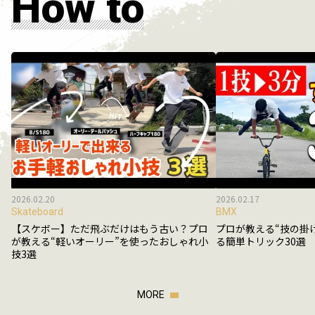
How to
2026.02.20
2026.02.17
Skateboard
BMX
【スケボー】ただ飛ぶだけはもう古い？プロ
プロが教える“技の掛
が教える“軽いオーリー”を使ったおしゃれ小
る簡単トリック30選
技3選
MORE