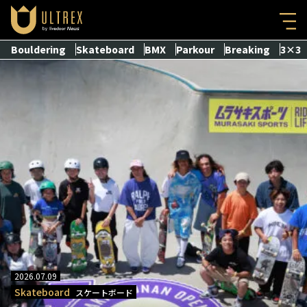
Bouldering
Skateboard
BMX
Parkour
Breaking
3×3
2026.07.09
Skateboard
スケートボード