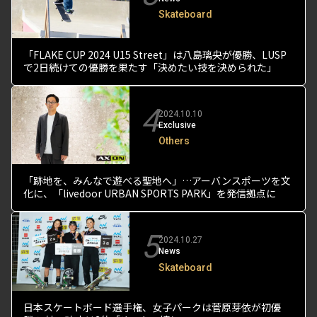
Skateboard
「FLAKE CUP 2024 U15 Street」は八島璃央が優勝、LUSP
で2日続けての優勝を果たす「決めたい技を決められた」
4
2024.10.10
Exclusive
Others
「跡地を、みんなで遊べる聖地へ」…アーバンスポーツを文
化に、「livedoor URBAN SPORTS PARK」を発信拠点に
5
2024.10.27
News
Skateboard
日本スケートボード選手権、女子パークは菅原芽依が初優