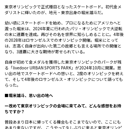
東京オリンピックで正式種目となったスケートボード。初代金メ
ダリストに輝いたのが、地元・東京出身の堀米雄斗だ。
幼い頃にスケートボードを始め、プロになるためにアメリカへと
渡った堀米は、2024年夏に行われたパリ・オリンピックで大逆転
の末に連覇を達成。再びその名を世界に知らしめることに。4年後
の2028年はロサンゼルスでのオリンピック開催。堀米にとって
は、志高く自身が出向いた第二の故郷とも言える場所での開催と
なり、3連覇に大きな期待が寄せられている。
自身が初めて金メダルを獲得した東京オリンピックのパークが残
る「livedoor URBAN SPORTS PARK」が2024年10月に開業。思
い出の地でスケートボードへの想いと、2度のオリンピックを終え
て、そして4年後のロサンゼルス・オリンピックについて語っても
らった。
■堀米雄斗、思い出の地へ
ー改めて東京オリンピックの会場に来てみて、どんな感想をお持
ちですか？
普段あまり日本に帰ってくる機会もそこまでないので、ここにも
あまり来ないですが、 こうやって久しぶりに来ると東京オリンピ