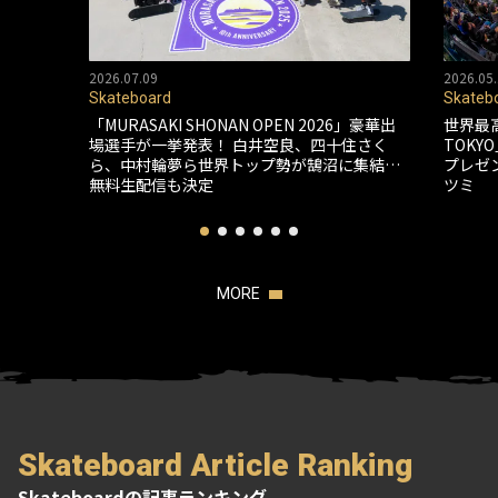
2026.07.09
2026.05.
Skateboard
Skateb
「MURASAKI SHONAN OPEN 2026」豪華出
世界最
場選手が一挙発表！ 白井空良、四十住さく
TOK
ら、中村輪夢ら世界トップ勢が鵠沼に集結…
プレゼ
無料生配信も決定
ツミ
MORE
Skateboard Article Ranking
Skateboardの記事ランキング