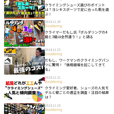
クライミングシューズ選びのポイント
は？ヨシキスポーツで足に合った靴を選
ぶ！
2024.11.28
Bouldering
クライマーだもし氏『ボルダリングの4
級と3級は全然違う！』と語る
2024.11.25
Bouldering
だもし、ワークマンのクライミングパン
ツに驚愕！「価格破壊を起こしてきて
る」
2024.11.21
Bouldering
クライミング愛好者、シューズの人気モ
デルと壁ごとの適正を調査！注目の結果
は？
2024.11.18
Bouldering