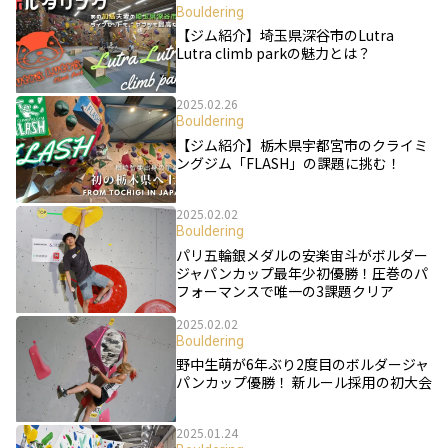
Bouldering
【ジム紹介】埼玉県深谷市のLutra
Lutra climb parkの魅力とは？
2025.02.26
Bouldering
【ジム紹介】栃木県宇都宮市のクライミ
ングジム「FLASH」の課題に挑む！
2025.02.02
Bouldering
パリ五輪銀メダルの安楽宙斗がボルダー
ジャパンカップ最年少初優勝！圧巻のパ
フォーマンスで唯一の3課題クリア
2025.02.02
Bouldering
野中生萌が6年ぶり2度目のボルダージャ
パンカップ優勝！ 新ルール採用の初大会
2025.01.24