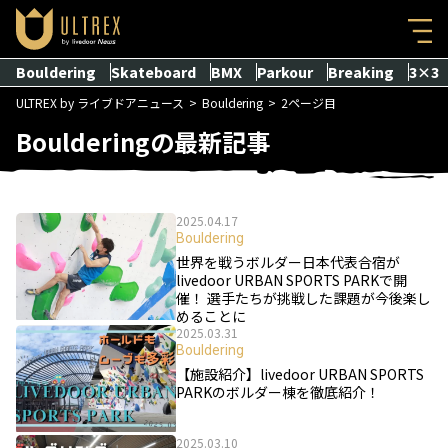
Bouldering
Skateboard
BMX
Parkour
Breaking
3×3
ULTREX by ライブドアニュース
Bouldering
2ページ目
Boulderingの最新記事
2025.04.17
Bouldering
世界を戦うボルダー日本代表合宿が
livedoor URBAN SPORTS PARKで開
催！ 選手たちが挑戦した課題が今後楽し
めることに
2025.03.31
Bouldering
【施設紹介】livedoor URBAN SPORTS
PARKのボルダー棟を徹底紹介！
2025.03.10