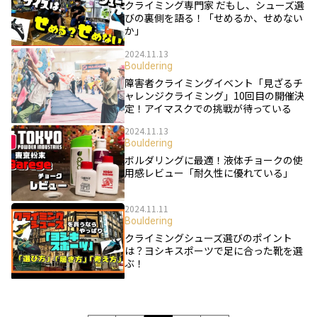
クライミング専門家 だもし、シューズ選
びの裏側を語る！「せめるか、せめない
か」
2024.11.13
Bouldering
障害者クライミングイベント「見ざるチ
ャレンジクライミング」10回目の開催決
定！アイマスクでの挑戦が待っている
2024.11.13
Bouldering
ボルダリングに最適！液体チョークの使
用感レビュー「耐久性に優れている」
2024.11.11
Bouldering
クライミングシューズ選びのポイント
は？ヨシキスポーツで足に合った靴を選
ぶ！