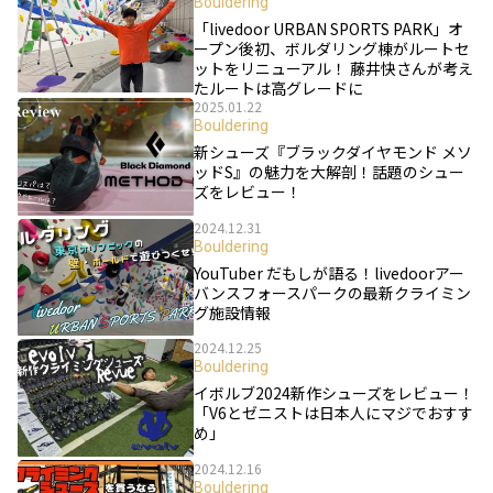
Bouldering
「livedoor URBAN SPORTS PARK」オ
ープン後初、ボルダリング棟がルートセ
ットをリニューアル！ 藤井快さんが考え
たルートは高グレードに
2025.01.22
Bouldering
新シューズ『ブラックダイヤモンド メソ
ッドS』の魅力を大解剖！話題のシュー
ズをレビュー！
2024.12.31
Bouldering
YouTuber だもしが語る！livedoorアー
バンスフォースパークの最新クライミン
グ施設情報
2024.12.25
Bouldering
イボルブ2024新作シューズをレビュー！
「V6とゼニストは日本人にマジでおすす
め」
2024.12.16
Bouldering