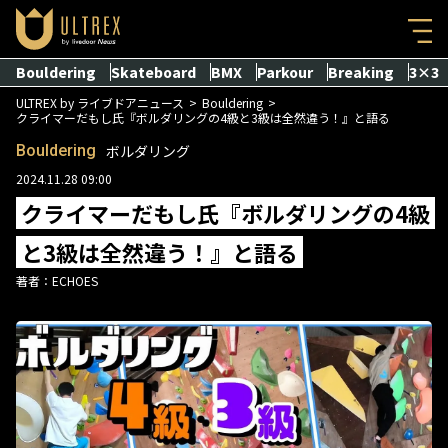
Bouldering
Skateboard
BMX
Parkour
Breaking
3×3
ULTREX by ライブドアニュース
Bouldering
クライマーだもし氏『ボルダリングの4級と3級は全然違う！』と語る
Bouldering
ボルダリング
2024.11.28 09:00
クライマーだもし氏『ボルダリングの4級
と3級は全然違う！』と語る
著者：
ECHOES