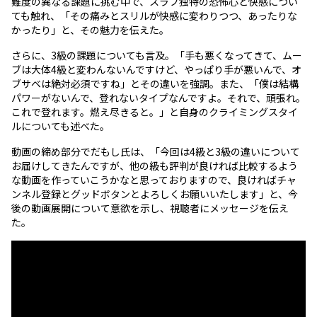
難度の異なる課題に挑む中で、スラブ独特の恐怖心と快感につい
ても触れ、「その痛みとスリルが快感に変わりつつ、あったりな
かったり」と、その魅力を伝えた。
さらに、3級の課題についても言及。「手も悪くなってきて、ムー
ブは大体4級と変わんないんですけど、やっぱり手が悪いんで、オ
ブサベは絶対必須ですね」とその違いを強調。また、「僕は結構
パワーがないんで、登れないタイプなんですよ。それで、頑張れ。
これで登れます。燃え尽きると。」と自身のクライミングスタイ
ルについても述べた。
動画の締め部分でだもし氏は、「今回は4級と3級の違いについて
お届けしてきたんですが、他の級も評判が良ければ比較するよう
な動画を作っていこうかなと思っておりますので、良ければチャ
ンネル登録とグッドボタンとよろしくお願いいたします」と、今
後の動画展開について意欲を示し、視聴者にメッセージを伝え
た。