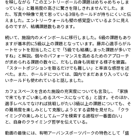
を映しながら「このエントリーボールの課題はめちゃめちゃしま
っている」と難易度の高さに驚きを隠しきれませんでした。ま
た、写真や映像で見て思っている3倍もホールドが持ちにくいと伝
えました。エントリーウォールも壁の感覚空いているように見え
るのですが、結構課題数もあります。
続いて、施設内のメインボールに移行しました。6級の課題もあり
ますが基本的に5級以上の課題となっています。藤井心選手らがル
ートセットを担当したことで「5級でも結構しまった課題が多いで
すね」と解説。個々のパフォーマンスを高めるためのアプローチ
が求められる課題の数々に、だもし自身も挑戦する様子を披露。
「スタートポジションを取るだけでも難しい」と率直な感想を述
べた。また、ホールドについては、国内でまだあまり入っていな
いホールドも使われていると話しました。
カフェスペースを含めた施設の充実度についても言及し、「家族
で来てもすごい楽しめるスペースになってる」と話す。そのほか、
選手レベルでなければ挑戦しがたい3級以上の課題についても、そ
の難易度を楽しみとして克服しようとする姿勢を見せた。「クラ
イミングの楽しみとしてムーブを模索する過程が一番面白い」
と、自身のクライミング哲学を伝えている。
動画の最後には、有明アーバンスポーツパークの特色として「盛