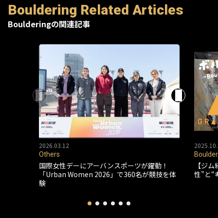
Bouldering Related Articles
Boulderingの関連記事
2026.03.12
2025.10.
Others
Boulder
国際女性デーにアーバンスポーツが躍動！
【ジム
「Urban Women 2026」で360名が競技を体
性”と
験