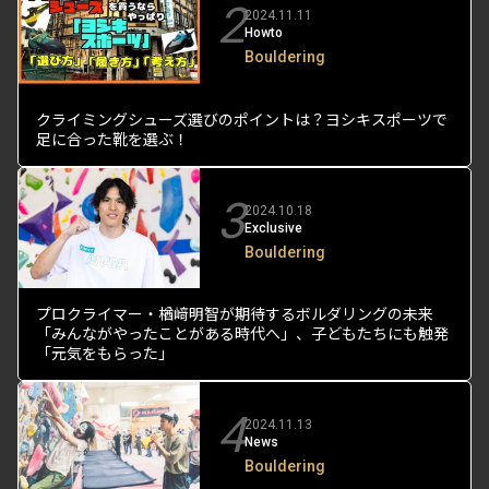
2
2024.11.11
Howto
Bouldering
クライミングシューズ選びのポイントは？ヨシキスポーツで
足に合った靴を選ぶ！
3
2024.10.18
Exclusive
Bouldering
プロクライマー・楢﨑明智が期待するボルダリングの未来
「みんながやったことがある時代へ」、子どもたちにも触発
「元気をもらった」
4
2024.11.13
News
Bouldering