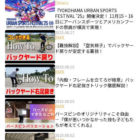
Others
『YOKOHAMA URBAN SPORTS
FESTIVAL ’25』開催決定！ 11月15・16
日にアーバンスポーツとアメリカンフー
ドの祭典が横浜で実現！
2025.08.27
BMX
【難技解説】「空気椅子」でバックヤー
ド戻りが安定する裏技！
2025.08.15
BMX
「内股・フレームを立てろが極意」バッ
クヤード右足抜きトリック徹底解説！
2025.08.05
BMX
バースピンのオリジナリティこそ自由
―『僕が思いつかなかった技も子どもた
ちが考えてくれる』
2025.08.02