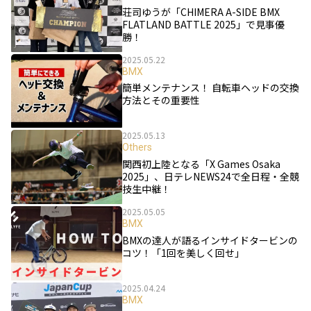
荘司ゆうが「CHIMERA A-SIDE BMX
FLATLAND BATTLE 2025」で見事優
勝！
2025.05.22
BMX
簡単メンテナンス！ 自転車ヘッドの交換
方法とその重要性
2025.05.13
Others
関西初上陸となる「X Games Osaka
2025」、日テレNEWS24で全日程・全競
技生中継！
2025.05.05
BMX
BMXの達人が語るインサイドタービンの
コツ！「1回を美しく回せ」
2025.04.24
BMX