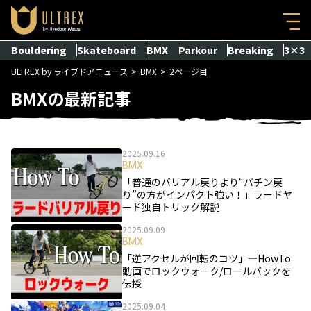
Bouldering
Skateboard
BMX
Parkour
Breaking
3×3
ULTREX by ライブドアニュース
BMX
2ページ目
BMXの最新記事
2025.09.16
BMX
「普通のバリアル戻りより“バチン戻
り”の方がインパクト強い！」ラードヤ
ード独自トリック解説
2025.09.09
BMX
「逆アクセルが回転のコツ」―HowTo
動画でロックウォーク/ロールバックを
伝授
2025.09.04