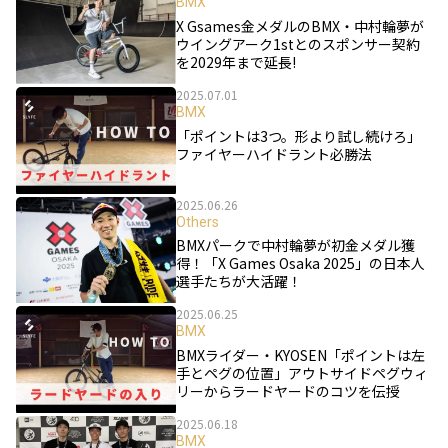
BMX
X Gsames金メダルのBMX・中村輪夢が
ウイングアーク1stとのスポンサー契約
を2029年まで延長!
2025.07.01
BMX
「ポイントは3つ。形より試し続けろ」
ファイヤーハイドラント必勝法
2025.06.26
Others
BMXパークで中村輪夢が初金メダル獲
得！「X Games Osaka 2025」の日本人
選手たちが大活躍！
2025.06.25
BMX
BMXライダー・KYOSEN「ポイントは左
手とペグの位置」アウトサイドペグウィ
リーからラードヤードのコツを伝授
2025.06.18
BMX