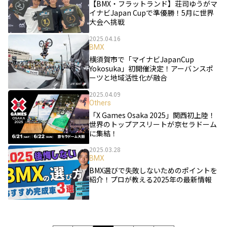
【BMX・フラットランド】荘司ゆうがマ
イナビJapan Cupで準優勝！5月に世界
大会へ挑戦
2025.04.16
BMX
横須賀市で「マイナビJapanCup
Yokosuka」初開催決定！アーバンスポ
ーツと地域活性化が融合
2025.04.09
Others
「X Games Osaka 2025」関西初上陸！
世界のトップアスリートが京セラドーム
に集結！
2025.03.28
BMX
BMX選びで失敗しないためのポイントを
紹介！プロが教える2025年の最新情報