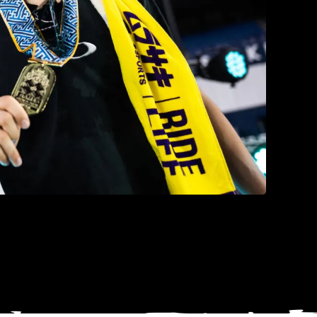
BMXパークの中村輪夢｜©︎Jason Halayko / X Games