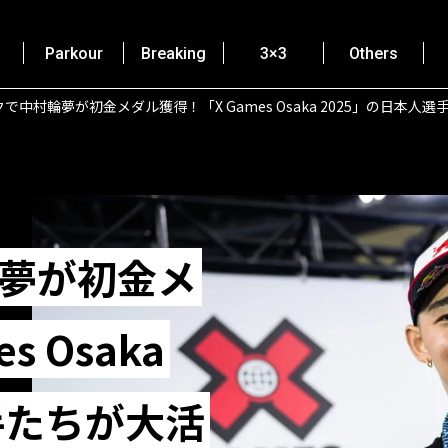
Parkour
Breaking
3×3
Others
クで中村輪夢が初金メダル獲得！「X Games Osaka 2025」の日本人
輪夢が初金メ
 Osaka
手たちが大活