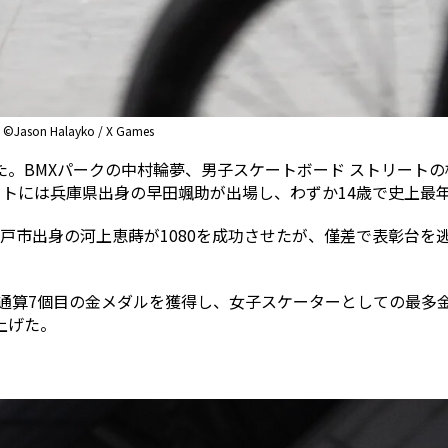
Halayko / X Games
。BMXパークの中村輪夢、男子スケートボード ストリートの
ートには兵庫県出身の早田颯助が出場し、わずか14歳で史上最
神戸市出身の河上恵蒔が1080を成功させたが、僅差で表彰台
が通算7個目の金メダルを獲得し、女子スケーターとしての最多
上げた。