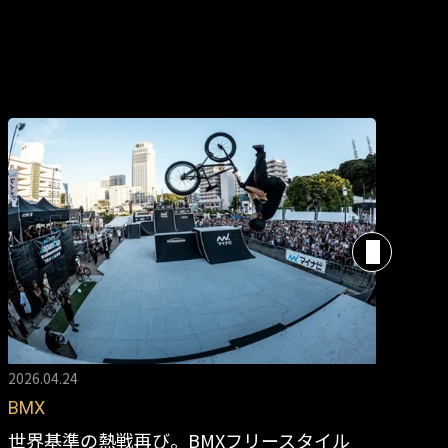
2026.04.24
202
BMX
Ot
世界基準の熱戦再び。BMXフリースタイル
世