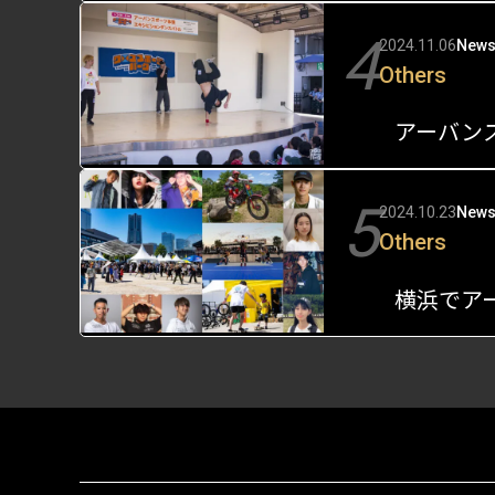
4
2024.11.06
New
Others
5
2024.10.23
New
Others