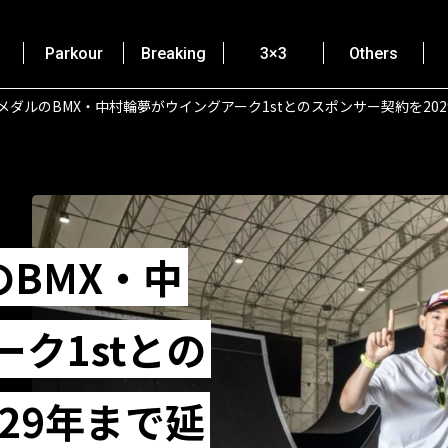
Parkour
Breaking
3×3
Others
s金メダルのBMX・中村輪夢がウイングアーク1stとのスポンサー契約を202
のBMX・中
ク1stとの
29年まで延