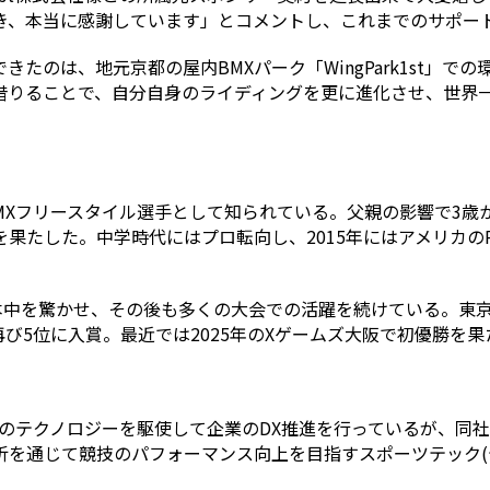
き、本当に感謝しています」とコメントし、これまでのサポー
きたのは、地元京都の屋内BMXパーク「WingPark1st」での
借りることで、自分自身のライディングを更に進化させ、世界一
BMXフリースタイル選手として知られている。父親の影響で3歳
たした。中学時代にはプロ転向し、2015年にはアメリカのRE
sで優勝し、日本中を驚かせ、その後も多くの大会での活躍を続けている
再び5位に入賞。最近では2025年のXゲームズ大阪で初優勝を
自のテクノロジーを駆使して企業のDX推進を行っているが、同
析を通じて競技のパフォーマンス向上を目指すスポーツテック(