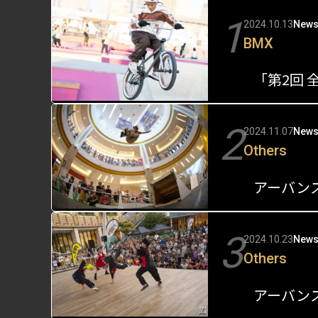
1
2024.10.13
New
BMX
2
2024.11.07
New
Others
3
2024.10.23
New
Others
アーバン