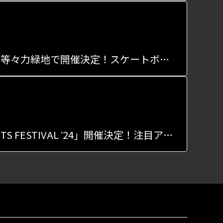
アーバンスポーツ体験イベント「クロススポーツパーク」が等々力緑地で開催決定！スケートボードやBMXを無料で体験！
横浜でアーバンスポーツの祭典「YOKOHAMA URBAN SPORTS FESTIVAL ʼ24」開催決定！注目アスリートたちが集結