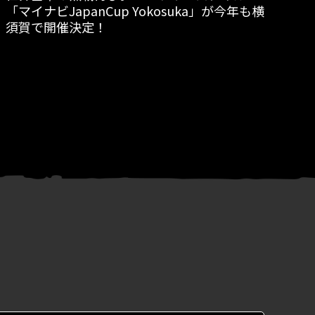
「マイナビJapanCup Yokosuka」が今年も横
G
須賀で開催決定！
新