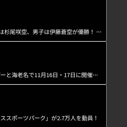
「第2回 全国高等学校BMXフリースタイル選手権大会」女子は杉尾咲空、男子は伊藤蒼空が優勝！ 2人の喜びの声も
アーバンスポーツの祭典「クロススポーツパーク」がららぽーと海老名で11月16日・17日に開催決定！
ススポーツパーク」が2.7万人を動員！