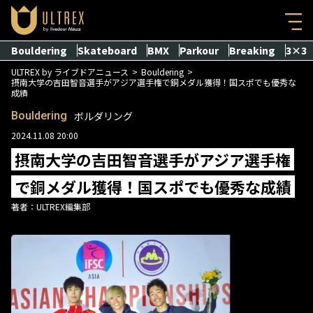
Bouldering
Skateboard
BMX
Parkour
Breaking
3×3
ULTREX by ライブドアニュース
Bouldering
摂南大学の吉田智音選手がアジア選手権で銅メダル獲得！国スポでも優秀な
成績
Bouldering
ボルダリング
2024.11.08 20:00
摂南大学の吉田智音選手がアジア選手権
で銅メダル獲得！国スポでも優秀な成績
著者：
ULTREX編集部