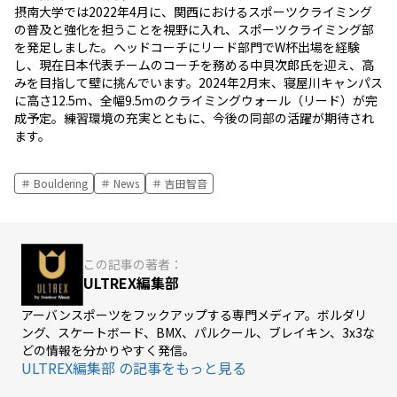
摂南大学では2022年4月に、関西におけるスポーツクライミング
の普及と強化を担うことを視野に入れ、スポーツクライミング部
を発足しました。ヘッドコーチにリード部門でW杯出場を経験
し、現在日本代表チームのコーチを務める中貝次郎氏を迎え、高
みを目指して壁に挑んでいます。2024年2月末、寝屋川キャンパス
に高さ12.5ｍ、全幅9.5ｍのクライミングウォール（リード）が完
成予定。練習環境の充実とともに、今後の同部の活躍が期待され
ます。
Bouldering
News
吉田智音
この記事の著者：
ULTREX編集部
アーバンスポーツをフックアップする専門メディア。ボルダリ
ング、スケートボード、BMX、パルクール、ブレイキン、3x3な
どの情報を分かりやすく発信。
ULTREX編集部 の記事をもっと見る