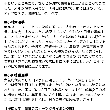
手ということもあり、なんとか3位で表彰台に上がることができま
した。来年以降の大会では、両種目において、更に自身のレベル
アップを図り、優勝を狙いたいです。
■小林舞選手
ボルダー、リードともに決勝に進出して表彰台に上がることを目
標に本大会に挑みました。結果はボルダーが14位と目標を達成す
ることはできませんでしたが、リードでは4位と昨年よりも順位を
上げることができました。また、今年はリードに専念した1年であ
ったこともあり、予選では完登を達成し、決勝では最高高度まで
登り個人1位になれたことは日々の練習の成果が出たと感じまし
た。来年は地方予選から国スポに出場できるのは1県だけなので、
まずは地方予選を勝ち抜いて次回も国スポに出場し、来年こそは
両種目で表彰台に上がります。
■小田穂香選手
大阪府代表として国スポに出場し、トップ5に入賞しました。リー
ドでは優勝を目指して頑張りましたが、2位という悔しい結果に終
わりました。国スポには3回目の出場となりますが、成年女子の部
に初めて出場し、年齢層の広さが刺激になりました。悔しさをバ
ネに、次回は優勝を目指し、日々の練習に励んでいきます。
【摂南大学 体育会スポーツクライミング部
】