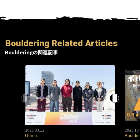
Bouldering Related Articles
Boulderingの関連記事
2026.03.12
2025.10.
Others
Boulder