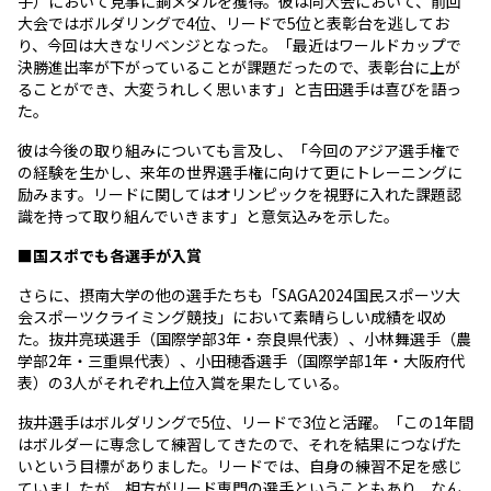
子）において見事に銅メダルを獲得。彼は同大会において、前回
大会ではボルダリングで4位、リードで5位と表彰台を逃してお
り、今回は大きなリベンジとなった。「最近はワールドカップで
決勝進出率が下がっていることが課題だったので、表彰台に上が
ることができ、大変うれしく思います」と吉田選手は喜びを語っ
た。
彼は今後の取り組みについても言及し、「今回のアジア選手権で
の経験を生かし、来年の世界選手権に向けて更にトレーニングに
励みます。リードに関してはオリンピックを視野に入れた課題認
識を持って取り組んでいきます」と意気込みを示した。
■国スポでも各選手が入賞
さらに、摂南大学の他の選手たちも「SAGA2024国民スポーツ大
会スポーツクライミング競技」において素晴らしい成績を収め
た。抜井亮瑛選手（国際学部3年・奈良県代表）、小林舞選手（農
学部2年・三重県代表）、小田穂香選手（国際学部1年・大阪府代
表）の3人がそれぞれ上位入賞を果たしている。
抜井選手はボルダリングで5位、リードで3位と活躍。「この1年間
はボルダーに専念して練習してきたので、それを結果につなげた
いという目標がありました。リードでは、自身の練習不足を感じ
ていましたが、相方がリード専門の選手ということもあり、なん