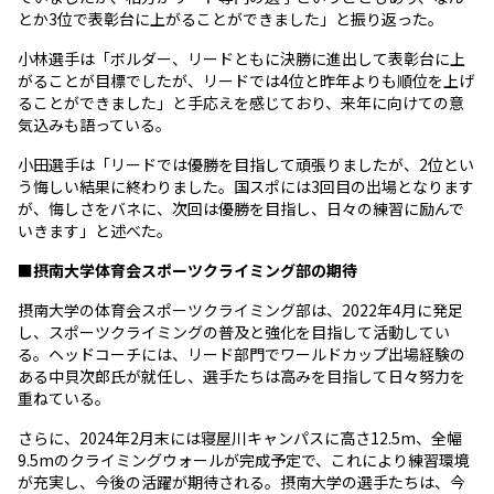
とか3位で表彰台に上がることができました」と振り返った。
小林選手は「ボルダー、リードともに決勝に進出して表彰台に上
がることが目標でしたが、リードでは4位と昨年よりも順位を上げ
ることができました」と手応えを感じており、来年に向けての意
気込みも語っている。
小田選手は「リードでは優勝を目指して頑張りましたが、2位とい
う悔しい結果に終わりました。国スポには3回目の出場となります
が、悔しさをバネに、次回は優勝を目指し、日々の練習に励んで
いきます」と述べた。
■摂南大学体育会スポーツクライミング部の期待
摂南大学の体育会スポーツクライミング部は、2022年4月に発足
し、スポーツクライミングの普及と強化を目指して活動してい
る。ヘッドコーチには、リード部門でワールドカップ出場経験の
ある中貝次郎氏が就任し、選手たちは高みを目指して日々努力を
重ねている。
さらに、2024年2月末には寝屋川キャンパスに高さ12.5m、全幅
9.5mのクライミングウォールが完成予定で、これにより練習環境
が充実し、今後の活躍が期待される。摂南大学の選手たちは、今