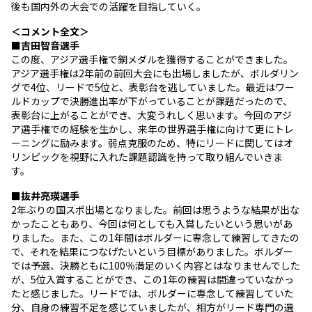
後も国内外の大会での活躍を目指していく。
＜コメント全文＞
■吉田智音選手
この度、アジア選手権で銅メダルを獲得することができました。
アジア選手権は2年前の前回大会にも出場しましたが、ボルダリン
グで4位、リードで5位と、表彰台を逃していました。最近はワー
ルドカップで決勝進出率が下がっていることが課題だったので、
表彰台に上がることができ、大変うれしく思います。今回のアジ
ア選手権での経験を生かし、来年の世界選手権に向けて更にトレ
ーニングに励みます。弱点克服のため、特にリードに関してはオ
リンピックを視野に入れた課題認識を持って取り組んでいきま
す。
■抜井亮瑛選手
2年ぶりの国スポ出場となりました。前回は思うような結果が出な
かったこともあり、今回は何としても入賞したいという思いがあ
りました。また、この1年間はボルダーに専念して練習してきたの
で、それを結果につなげたいという目標がありました。ボルダー
では予選、決勝ともに100％満足のいく内容とはなりませんでした
が、5位入賞することができ、この1年の練習は間違っていなかっ
たと感じました。リードでは、ボルダーに専念して練習していた
分、自身の練習不足を感じていましたが、相方がリード専門の選