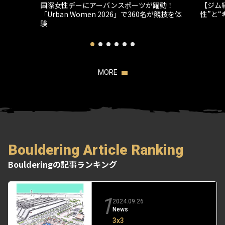
国際女性デーにアーバンスポーツが躍動！
【ジム
「Urban Women 2026」で360名が競技を体
性”と
験
MORE
Bouldering Article Ranking
Boulderingの記事ランキング
1
2024.09.26
News
3x3