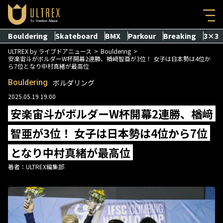
Bouldering
Skateboard
BMX
Parkour
Breaking
3×3
ULTREX by ライブドアニュース
Bouldering
安楽宙斗がボルダーW杯開幕2連勝、楢﨑智亜が3位！ 女子は日本勢は4位か
ら7位となり中村真緒が最高位
Bouldering
ボルダリング
2025.05.19 19:00
安楽宙斗がボルダーW杯開幕2連勝、楢﨑
智亜が3位！ 女子は日本勢は4位から7位
となり中村真緒が最高位
著者：
ULTREX編集部