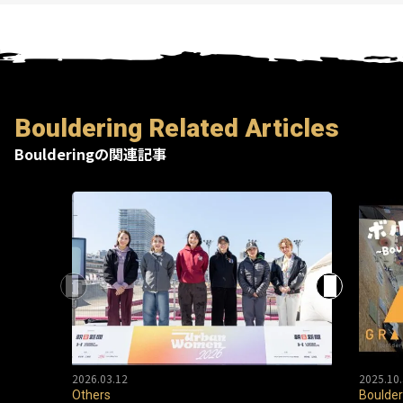
Bouldering Related Articles
Boulderingの関連記事
2026.03.12
2025.10.
Others
Boulder