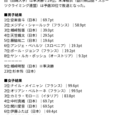
白（白鴎大学）は準決勝で19位。末澤結衣（香川県山岳・スポー
ツクライミング連盟）は予選30位で敗退となった。
■男子結果
1位:安楽宙斗（日本）｜69.7pt
2位:メジディ・シャールック（フランス）｜58.9pt
3位:楢﨑智亜（日本）｜39.0pt
4位:天笠颯太（日本）｜29.5pt
5位:藤脇祐二（日本）｜19.6pt
6位:アンジェ・ペハルツ（スロベニア）｜19.3pt
7位:ポール・ジョンフ（フランス）｜19.2pt
8位:ヤン・ルカ・ポッシュ（オーストリア）｜9.3pt
ーーーーー
9位:楢﨑明智（日本）※準決勝
23位:杉本怜（日本）
■女子結果
1位:ナイル・メイニャン（フランス）｜99.6pt
2位:オリアン・ベルトーネ（フランス）｜99.5pt
3位:カミラ・モローニ（イタリア）｜83.8pt
4位:中村真緒（日本）｜69.7pt
5位:関川愛音（日本）｜69.5pt
6位:伊藤ふたば（日本）｜69.4pt