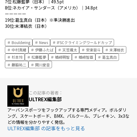
7位:松藤藍夢（日本）｜49.5pt
8位:ネカイア・サンダース（アメリカ）｜34.8pt
ーーーーー
19位:葛生真白（日本）※準決勝進出
30位:末澤結衣（日本）
Bouldering
News
IFSCクライミングワールドカップ
中村真緒
伊藤ふたば
天笠颯太
安楽宙斗
末澤結衣
杉本怜
松藤藍夢
楢﨑明智
楢﨑智亜
葛生真白
藤脇祐二
関川愛音
この記事の著者：
ULTREX編集部
アーバンスポーツをフックアップする専門メディア。ボルダリ
ング、スケートボード、BMX、パルクール、ブレイキン、3x3な
どの情報を分かりやすく発信。
ULTREX編集部 の記事をもっと見る