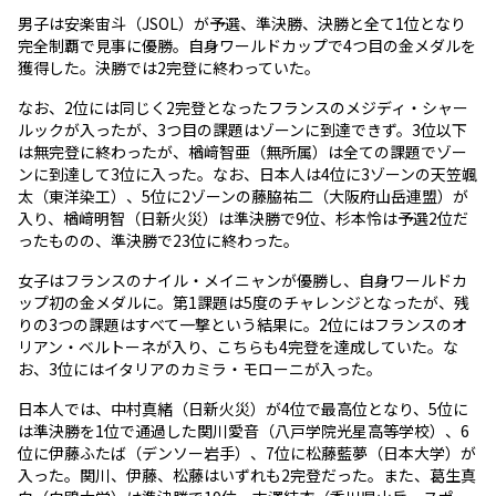
男子は安楽宙斗（JSOL）が予選、準決勝、決勝と全て1位となり
完全制覇で見事に優勝。自身ワールドカップで4つ目の金メダルを
獲得した。決勝では2完登に終わっていた。
なお、2位には同じく2完登となったフランスのメジディ・シャー
ルックが入ったが、3つ目の課題はゾーンに到達できず。3位以下
は無完登に終わったが、楢﨑智亜（無所属）は全ての課題でゾー
ンに到達して3位に入った。なお、日本人は4位に3ゾーンの天笠颯
太（東洋染工）、5位に2ゾーンの藤脇祐二（大阪府山岳連盟）が
入り、楢﨑明智（日新火災）は準決勝で9位、杉本怜は予選2位だ
ったものの、準決勝で23位に終わった。
女子はフランスのナイル・メイニャンが優勝し、自身ワールドカ
ップ初の金メダルに。第1課題は5度のチャレンジとなったが、残
りの3つの課題はすべて一撃という結果に。2位にはフランスのオ
リアン・ベルトーネが入り、こちらも4完登を達成していた。な
お、3位にはイタリアのカミラ・モローニが入った。
日本人では、中村真緒（日新火災）が4位で最高位となり、5位に
は準決勝を1位で通過した関川愛音（八戸学院光星高等学校）、6
位に伊藤ふたば（デンソー岩手）、7位に松藤藍夢（日本大学）が
入った。関川、伊藤、松藤はいずれも2完登だった。また、葛生真