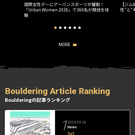
国際女性デーにアーバンスポーツが躍動！
【ジム
「Urban Women 2026」で360名が競技を体
性”と
験
MORE
Bouldering Article Ranking
Boulderingの記事ランキング
1
2024.09.26
News
3x3