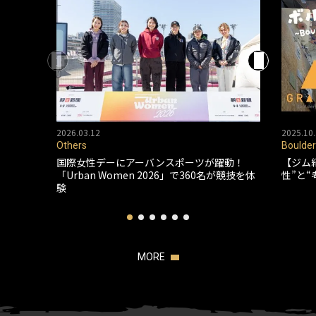
2026.03.12
2025.10.
Others
Boulder
国際女性デーにアーバンスポーツが躍動！
【ジム
「Urban Women 2026」で360名が競技を体
性”と
験
MORE