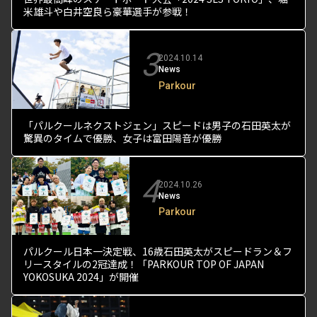
米雄斗や白井空良ら豪華選手が参戦！
3
2024.10.14
News
Parkour
「パルクールネクストジェン」スピードは男子の石田英太が
驚異のタイムで優勝、女子は富田陽音が優勝
4
2024.10.26
News
Parkour
パルクール日本一決定戦、16歳石田英太がスピードラン＆フ
リースタイルの2冠達成！「PARKOUR TOP OF JAPAN
YOKOSUKA 2024」が開催