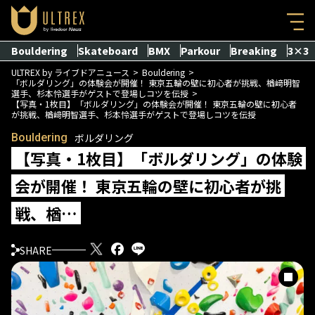
Bouldering
Skateboard
BMX
Parkour
Breaking
3×3
ULTREX by ライブドアニュース
Bouldering
「ボルダリング」の体験会が開催！ 東京五輪の壁に初心者が挑戦、楢﨑明智
選手、杉本怜選手がゲストで登場しコツを伝授
【写真・1枚目】「ボルダリング」の体験会が開催！ 東京五輪の壁に初心者
が挑戦、楢﨑明智選手、杉本怜選手がゲストで登場しコツを伝授
Bouldering
ボルダリング
【写真・1枚目】「ボルダリング」の体験
会が開催！ 東京五輪の壁に初心者が挑
戦、楢…
SHARE