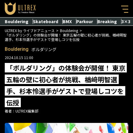
Bouldering
Skateboard
BMX
Parkour
Breaking
3×3
ULTREX by ライブドアニュース
Bouldering
「ボルダリング」の体験会が開催！ 東京五輪の壁に初心者が挑戦、楢﨑明智
選手、杉本怜選手がゲストで登場しコツを伝授
Bouldering
ボルダリング
2024.10.15 11:00
「ボルダリング」の体験会が開催！ 東京
五輪の壁に初心者が挑戦、楢﨑明智選
手、杉本怜選手がゲストで登場しコツを
伝授
著者：
ULTREX編集部