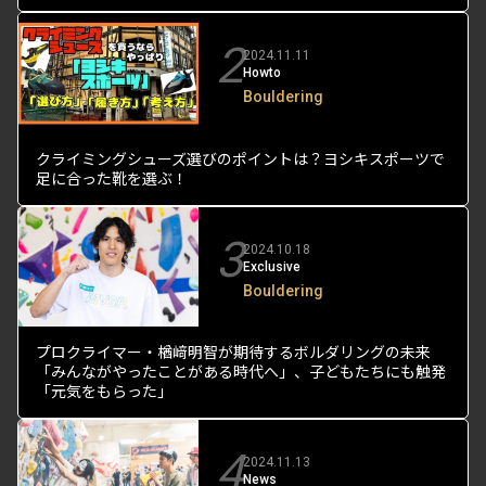
2
2024.11.11
Howto
Bouldering
クライミングシューズ選びのポイントは？ヨシキスポーツで
足に合った靴を選ぶ！
3
2024.10.18
Exclusive
Bouldering
プロクライマー・楢﨑明智が期待するボルダリングの未来
「みんながやったことがある時代へ」、子どもたちにも触発
「元気をもらった」
4
2024.11.13
News