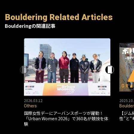
Bouldering Related Articles
Boulderingの関連記事
2026.03.12
2025.10.
Others
Boulder
国際女性デーにアーバンスポーツが躍動！
【ジム
「Urban Women 2026」で360名が競技を体
性”と
験