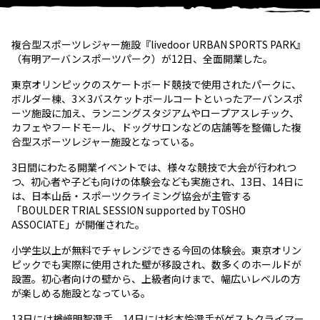
複合型スポーツレジャー施設『livedoor URBAN SPORTS PARK』
（有明アーバンスポーツパーク）が12日、全面開業した。
東京オリンピックのスケートボード競技で使用されたパークに、
ボルダー棟、3×3バスケットボールコートといったアーバンスポ
ーツ施設に加え、ランニングスタジアムやロープアスレチック、
カフェやフードモール、ドッグサロンなどの店舗等を整備した複
合型スポーツレジャー施設となっている。
3日間にわたる開業イベントでは、様々な競技で大会が行われつ
つ、初心者や子ども向けの体験会なども実施され、13日、14日に
は、日本山岳・スポーツクライミング協会が主管する
「BOULDER TRIAL SESSION supported by TOSHO
ASSOCIATE」が開催された。
小学生以上が無料でチャレンジできる今回の体験会。東京オリン
ピックでも実際に使用された壁が移設され、数多くのホールドが
設置。初心者向けの壁から、上級者向けまで、幅広いレベルの方
が楽しめる施設となっている。
13日には楢﨑明智選手、14日には杉本怜選手がゲストクライマー