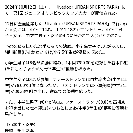
2024年10月12日（土）、「livedoor URBAN SPORTS PARK」に
て「第1回 ジュニアオリンピックカップ大会」が開催された。
12日に全面開業した「livedoor URBAN SPORTS PARK」で行われ
た大会には、小学生14名、中学生18名がエントリー。小学生男
子・女子、中学生男子・女子の4つに分かれて大会が行われた。
予選を勝ち抜いた選手たちでの決勝。小学生女子は2人が参加し、
細川彩葉(ほそかわいろは/小学5年生)が優勝を収めた。
小学生男子は8名が決勝に臨み、1本目で89.00を記録した谷本怜雅
(たにもとりょうが/小学6年生)が優勝を収めた。
中学生女子は4名が参加。ファーストランでは白井玲恵奈(中学1年
生)が78.00で1位となったが、セカンドランでは小澤美晴(中学3年
生)が80.33を叩き出し、逆転での優勝を飾った。
また、中学生男子は8名が参加。ファーストランで89.83の高得点
を叩き出した松本翔海(まつもとしょあ/中学3年生)が見事に優勝を
果たした。
【小学生・女子】
優勝：細川彩葉