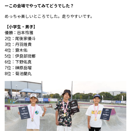
ーこの会場でやってみてどうでした？
めっちゃ楽しいところでした。走りやすいです。
【小学生・男子】
優勝：谷本怜雅
2位：尾後家優斗
3位：丹羽煌貴
4位：齋木佑
5位：伊良部琉梛
6位：下野佑真
7位：榊原岳瑠
8位：菊池蘭丸