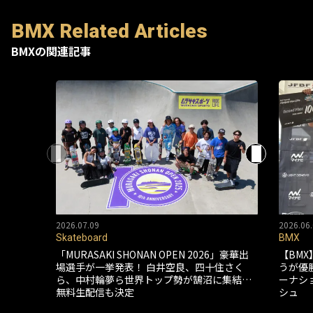
BMX Related Articles
BMXの関連記事
2026.07.09
2026.06.
Skateboard
BMX
「MURASAKI SHONAN OPEN 2026」豪華出
【BMX
場選手が一挙発表！ 白井空良、四十住さく
うが優
ら、中村輪夢ら世界トップ勢が鵠沼に集結…
ーナシ
無料生配信も決定
シュ