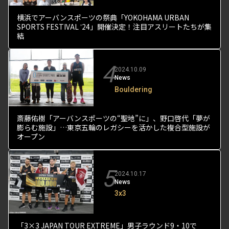
横浜でアーバンスポーツの祭典「YOKOHAMA URBAN
SPORTS FESTIVAL ʼ24」開催決定！注目アスリートたちが集
結
4
2024.10.09
News
Bouldering
斎藤佑樹「アーバンスポーツの“聖地”に」、野口啓代「夢が
膨らむ施設」…東京五輪のレガシーを活かした複合型施設が
オープン
5
2024.10.17
News
3x3
「3×3 JAPAN TOUR EXTREME」男子ラウンド9・10で