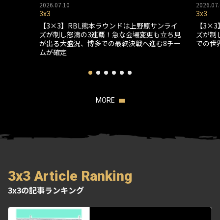
2026.07.10
2026.07.
3x3
3x3
【3×3】RBL熊本ラウンドは上野原サンライ
【3×
ズが制し怒濤の3連覇！急な会場変更も立ち見
ズが制
が出る大盛況、博多での最終決戦へ進む8チー
での世
ムが確定
MORE
3x3 Article Ranking
3x3の記事ランキング