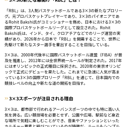
「RBL」は、3人制バスケットボールである3×3の新たなプロリー
グ。元プロバスケットプレイヤーであり、3×3のパイオニアであ
るRohit Bakshi氏がコミッショナーを務め、日本における3×3の
国際プロバスケットボールリーグとして設立された。Rohit
Bakshi氏は、インド、タイ、クロアチアなどでのリーグ運営の実
績があり、2026年から日本で「RBL」を開幕することで、世界に
先駆けて新たなスター選手を輩出することを目指している。
3×3は、2000年代後半に国際バスケットボール連盟（FIBA）が普
及を推進し、2012年には全世界統一ルールが制定された。2017年
にはオリンピックの正式種目に採択され、2020年の東京オリンピ
ックで正式にデビューを果たした。これまでに急速に人気が高ま
っている3×3の国際プロリーグ「RBL」を通じて、日本国内での
競技レベルの向上や新たな道の開拓を目指す。
3×3スポーツが注目される理由
3×3は、都市部で行われるアーバンスポーツの中でも特に高い人
気を誇る。広い競技場を必要とせず、公園や広場、駅前など身近
な場所で気軽に楽しむことができ、音楽やファッションといった
カルチャー要素と結びついているのが特徴だ。ルールもシンプル