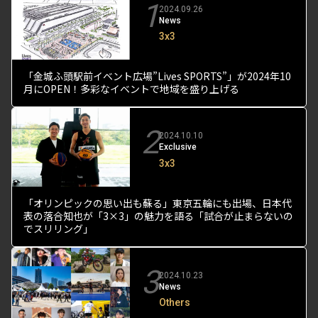
1
2024.09.26
News
3x3
「金城ふ頭駅前イベント広場”Lives SPORTS”」が2024年10
月にOPEN！多彩なイベントで地域を盛り上げる
2
2024.10.10
Exclusive
3x3
「オリンピックの思い出も蘇る」東京五輪にも出場、日本代
表の落合知也が「3×3」の魅力を語る「試合が止まらないの
でスリリング」
3
2024.10.23
News
Others