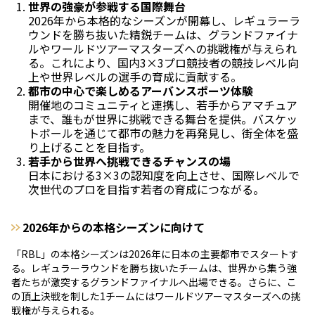
世界の強豪が参戦する国際舞台
2026年から本格的なシーズンが開幕し、レギュラーラ
ウンドを勝ち抜いた精鋭チームは、グランドファイナ
ルやワールドツアーマスターズへの挑戦権が与えられ
る。これにより、国内3×3プロ競技者の競技レベル向
上や世界レベルの選手の育成に貢献する。
都市の中心で楽しめるアーバンスポーツ体験
開催地のコミュニティと連携し、若手からアマチュア
まで、誰もが世界に挑戦できる舞台を提供。バスケッ
トボールを通じて都市の魅力を再発見し、街全体を盛
り上げることを目指す。
若手から世界へ挑戦できるチャンスの場
日本における3×3の認知度を向上させ、国際レベルで
次世代のプロを目指す若者の育成につながる。
2026年からの本格シーズンに向けて
「RBL」の本格シーズンは2026年に日本の主要都市でスタートす
る。レギュラーラウンドを勝ち抜いたチームは、世界から集う強
者たちが激突するグランドファイナルへ出場できる。さらに、こ
の頂上決戦を制した1チームにはワールドツアーマスターズへの挑
戦権が与えられる。