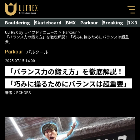
Bouldering
Skateboard
BMX
Parkour
Breaking
3×3
ULTREX by ライブドアニュース
Parkour
「バランス力の鍛え方」を徹底解説！「巧みに操るためにバランスは超重
要」
Parkour
パルクール
2025.07.15 14:00
「バランス力の鍛え方」を徹底解説！
「巧みに操るためにバランスは超重要」
著者：
ECHOES