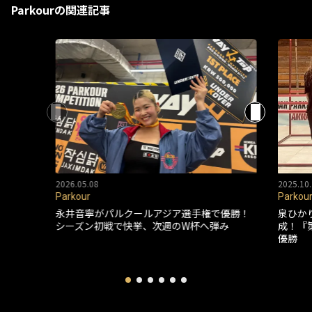
Parkourの関連記事
2026.05.08
2025.10.
Parkour
Parkou
永井音寧がパルクールアジア選手権で優勝！
泉ひか
シーズン初戦で快挙、次週のW杯へ弾み
成！『
優勝