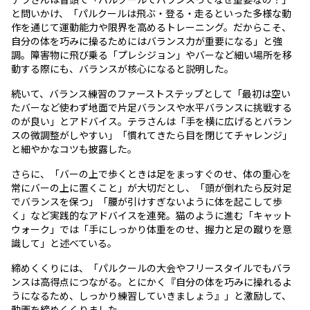
と問いかけ、「パルクールは飛ぶ・登る・走るといった多様な動
作を通じて運動能力や限界を高めるトレーニング。だからこそ、
自分の体を巧みに操るためにはバランス力が重要になる」と強
調。障害物に飛び乗る「プレシジョン」やバーなど細い場所を移
動する際にも、バランスが核心になると説明した。
続いて、バランス練習のファーストステップとして「最初は空い
たバーなど使わず地面で片足バランスや水平バランスに挑戦する
のが良い」とアドバイス。テラさんは「手を横に広げるとバラン
スの微調整がしやすい」「慣れてきたら目を閉じてチャレンジ」
と細やかなコツも披露した。
さらに、「バーの上で歩くときは足をまっすぐのせ、体の重心を
常にバーの上に置くこと」が大切だとし、「頭が倒れたら反対足
でバランスを保つ」「腰が引けすぎないように体を起こして歩
く」など実践的なアドバイスを連発。猫のように進む「キャット
ウォーク」では「手にしっかり体重をのせ、握力と足の蹴りを意
識して」と述べている。
締めくくりには、「パルクールの大会やフリースタイルでもバラ
ンスは高得点につながる。とにかく『自分の体を巧みに操れるよ
うになるため、しっかり練習していきましょう』」と激励して、
動画を締めくくりました。