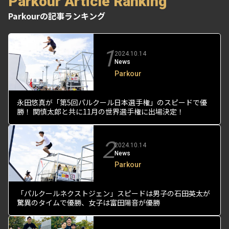
Parkour Article Ranking
Parkourの記事ランキング
1
2024.10.14
News
Parkour
永田悠真が「第5回パルクール日本選手権」のスピードで優
勝！ 関慎太郎と共に11月の世界選手権に出場決定！
2
2024.10.14
News
Parkour
「パルクールネクストジェン」スピードは男子の石田英太が
驚異のタイムで優勝、女子は富田陽音が優勝