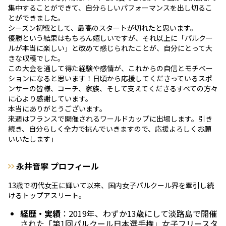
集中することができて、自分らしいパフォーマンスを出し切るこ
とができました。
シーズン初戦として、最高のスタートが切れたと思います。
優勝という結果はもちろん嬉しいですが、それ以上に「パルクー
ルが本当に楽しい」と改めて感じられたことが、自分にとって大
きな収穫でした。
この大会を通して得た経験や感情が、これからの自信とモチベー
ションになると思います！日頃から応援してくださっているスポ
ンサーの皆様、コーチ、家族、そして支えてくださるすべての方々
に心より感謝しています。
本当にありがとうございます。
来週はフランスで開催されるワールドカップに出場します。引き
続き、自分らしく全力で挑んでいきますので、応援よろしくお願
いいたします」
永井音寧 プロフィール
13歳で初代女王に輝いて以来、国内女子パルクール界を牽引し続
けるトップアスリート。
経歴・実績
：2019年、わずか13歳にして淡路島で開催
された「第1回パルクール日本選手権」女子フリースタ