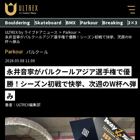
Bouldering
Skateboard
BMX
Parkour
Breaking
3×3
ULTREX by ライブドアニュース
Parkour
永井音寧がパルクールアジア選手権で優勝！シーズン初戦で快挙、次週のW
杯へ弾み
Parkour
パルクール
2026.05.08 11:00
永井音寧がパルクールアジア選手権で優
勝！シーズン初戦で快挙、次週のW杯へ弾
み
著者：
ULTREX編集部