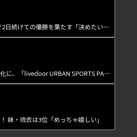
「FLAKE CUP 2024 U15 Street」は八島璃央が優勝、LUSPで2日続けての優勝を果たす「決めたい技を決められた」
「跡地を、みんなで遊べる聖地へ」…アーバンスポーツを文化に、「livedoor URBAN SPORTS PARK」を発信拠点に
！ 妹・琉衣は3位「めっちゃ嬉しい」