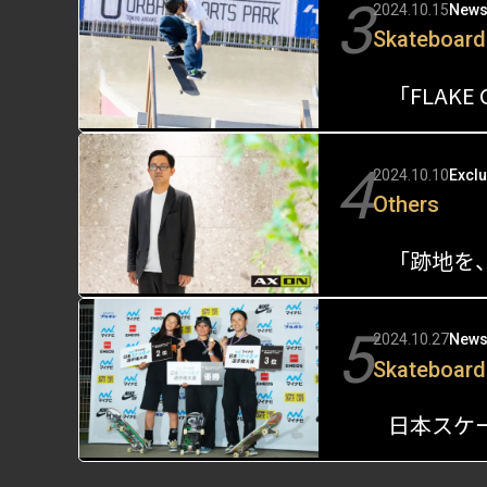
3
2024.10.15
New
Skateboard
4
2024.10.10
Exclu
Others
5
2024.10.27
New
Skateboard
日本スケ