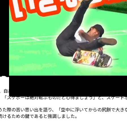
が、自身のYouTubeチャンネルで「必見！スケボー超初心者
。「スケボーは絶対転ぶものだと心得ましょう」と、スケート
めた際の苦い思い出を語り、「空中に浮いてからの尻餅で大き
続けるための鍵であると強調しました。