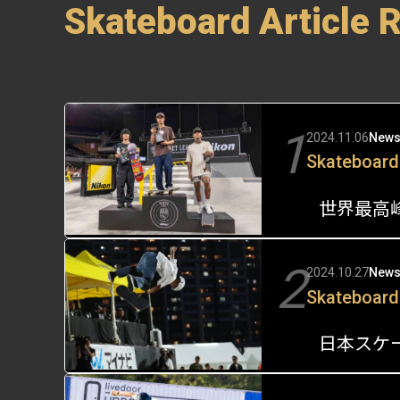
Skateboard Article 
1
2024.11.06
New
Skateboard
世界最高峰
2
2024.10.27
New
Skateboard