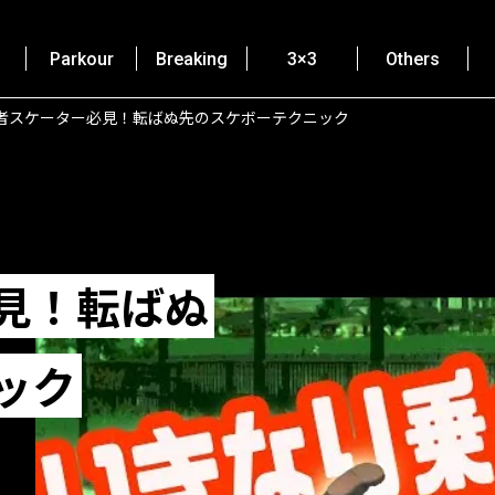
Parkour
Breaking
3×3
Others
者スケーター必見！転ばぬ先のスケボーテクニック
見！転ばぬ
ック