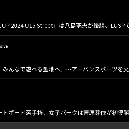
s
sive
s
ートボード選手権、女子パークは菅原芽依が初優勝