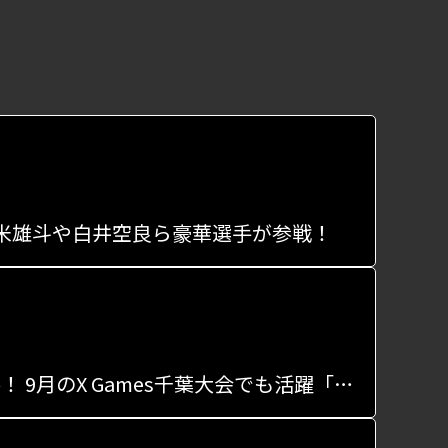
」、堀米雄斗や白井空良ら豪華選手が参戦！
日本スケートボード選手権、男子パークは猪又湊哉が初優勝！ 9月のX Games千葉大会でも活躍「嬉しい」