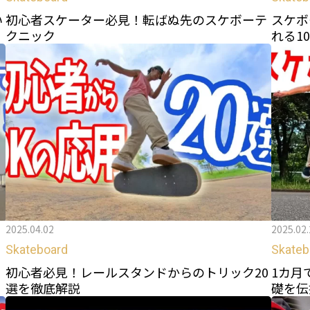
い
初心者スケーター必見！転ばぬ先のスケボーテ
スケボ
クニック
れる1
2025.04.02
2025.02.
Skateboard
Skateb
技
初心者必見！レールスタンドからのトリック20
1カ月
選を徹底解説
礎を伝