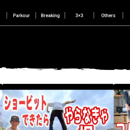
Parkour
Breaking
3×3
Others