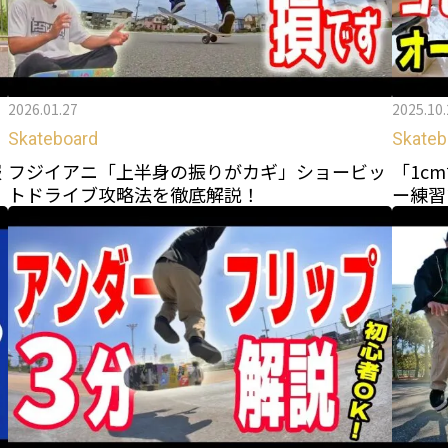
2026.01.27
2025.10.
Skateboard
Skateb
服
フジイアニ「上半身の振りがカギ」ショービッ
「1c
トドライブ攻略法を徹底解説！
ー練習