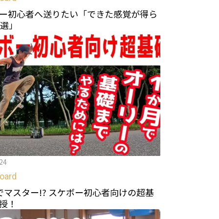
ー初心者へ送りたい「できた感覚が得ら
0選」
24
oard
でマスター!? スケボー初心者向けの超基
授！