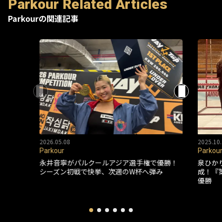
Parkour Related Articles
Parkourの関連記事
2026.05.08
2025.10.
Parkour
Parkou
永井音寧がパルクールアジア選手権で優勝！
泉ひか
シーズン初戦で快挙、次週のW杯へ弾み
成！『
優勝