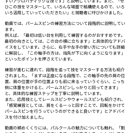
すいアクロバティックな技です」と説明しています。また、「ぜ
ひこの技をマスターして、いろんな場面で結構使えるので、いろ
いろ活用していっていただきたい」と視聴者に呼びかけました。
動画では、パームスピンの練習方法について段階的に説明してい
ます。
例えば、「最初は低い台を利用して練習するのがおすすめです。
最初の向きとしては、この台の横に立ちます」と具体的なアドバ
イスをしています。さらに、右手や左手の使い方についても詳細
に解説し、「この軸手の方は、指先が下に向くようになります」
といったポイントを押さえています。
練習が進むに連れて、段階を追って技をマスターする方法も紹介
されました。「まずは正座になる段階で、この軸手の先の肩の位
置、肩の位置が手の位置よりも前に来るっていうぐらい、こっち
側に体重をかけると、パームスピンしっかりと回ってきます」
と、具体的な練習ステップを丁寧に説明しています。
また、応用技としてレールスピンやウォールスピンも紹介され、
「感覚練習としては、肩をくるーっと回すことで、回転をかけて
パームスピンを行うっていうのができると良いです」とアドバイ
スを付け加えました。
動画の締めくくりには、パルクールの魅力についても触れ、「割