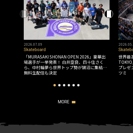
2026.07.09
2026.05.
Skateboard
Skateb
「MURASAKI SHONAN OPEN 2026」豪華出
世界最
場選手が一挙発表！ 白井空良、四十住さく
TOK
ら、中村輪夢ら世界トップ勢が鵠沼に集結…
プレゼ
無料生配信も決定
ツミ
MORE