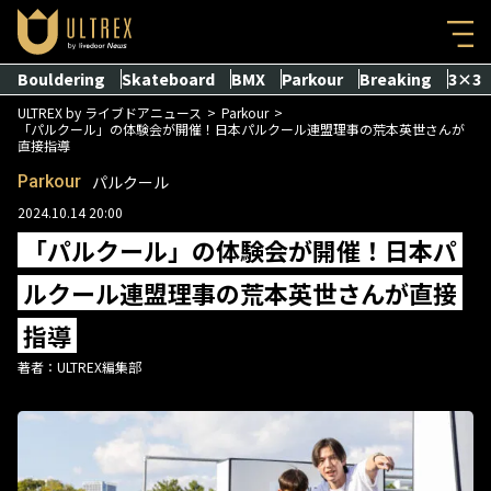
Bouldering
Skateboard
BMX
Parkour
Breaking
3×3
ULTREX by ライブドアニュース
Parkour
「パルクール」の体験会が開催！日本パルクール連盟理事の荒本英世さんが
直接指導
Parkour
パルクール
2024.10.14 20:00
「パルクール」の体験会が開催！日本パ
ルクール連盟理事の荒本英世さんが直接
指導
著者：
ULTREX編集部