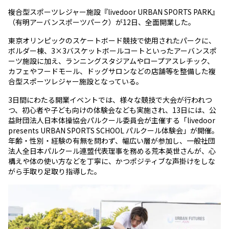
複合型スポーツレジャー施設『livedoor URBAN SPORTS PARK』
（有明アーバンスポーツパーク）が12日、全面開業した。
東京オリンピックのスケートボード競技で使用されたパークに、
ボルダー棟、3×3バスケットボールコートといったアーバンスポ
ーツ施設に加え、ランニングスタジアムやロープアスレチック、
カフェやフードモール、ドッグサロンなどの店舗等を整備した複
合型スポーツレジャー施設となっている。
3日間にわたる開業イベントでは、様々な競技で大会が行われつ
つ、初心者や子ども向けの体験会なども実施され、13日には、公
益財団法人日本体操協会パルクール委員会が主催する「livedoor
presents URBAN SPORTS SCHOOL パルクール体験会」が開催。
年齢・性別・経験の有無を問わず、幅広い層が参加し、一般社団
法人全日本パルクール連盟代表理事を務める荒本英世さんが、心
構えや体の使い方などを丁寧に、かつポジティブな声掛けをしな
がら手取り足取り指導した。