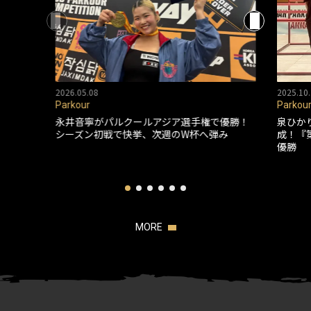
2026.05.08
2025.10.
Parkour
Parkou
永井音寧がパルクールアジア選手権で優勝！
泉ひか
シーズン初戦で快挙、次週のW杯へ弾み
成！『
優勝
MORE