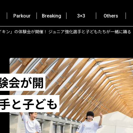
Parkour
Breaking
3×3
Others
イキン」の体験会が開催！ ジュニア強化選手と子どもたちが一緒に踊る
験会が開
選手と子ども