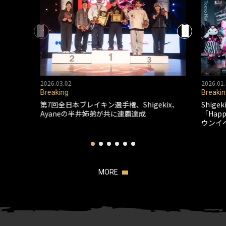
2026.03.02
2026.01.
Breaking
Breakin
第7回全日本ブレイキン選手権、Shigekix、
Shig
Ayaneの半井姉弟が共に連覇達成
「Happ
ウンイ
MORE