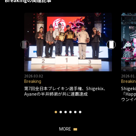
Breakingの関連記事
2026.03.02
2026.01.
Breaking
Breakin
第7回全日本ブレイキン選手権、Shigekix、
Shig
Ayaneの半井姉弟が共に連覇達成
「Happ
ウンイ
MORE