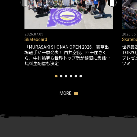
2026.07.09
2026.05.
Skateboard
Skateb
「MURASAKI SHONAN OPEN 2026」豪華出
世界最
場選手が一挙発表！ 白井空良、四十住さく
TOK
ら、中村輪夢ら世界トップ勢が鵠沼に集結…
プレゼ
無料生配信も決定
ツミ
MORE