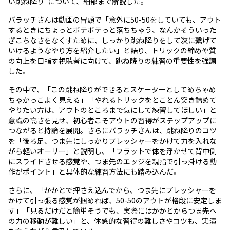
い跳ね降り”について、細部まで解説した。
バラッチさんは動画の冒頭で「意外に50-50をしていても、アウト
するときにちょっとボテボテっと落ちちゃう、なんかそういった
ぎこちなさをなくすために、しっかり跳ね降りをして次に繋げて
いけるようなやり方を紹介したい」と語り、トリックの締めや質
の向上を目指す視聴者に向けて、跳ね降りの練習の重要性を強調
した。
その中で、「この跳ね降りができるとスケーターとしてめちゃめ
ちゃかっこよく見える」「やれるトリックをとことん突き詰めて
やりたい方は、アウトのところまで気にして練習してほしい」と
意識の高さを見せ、初心者こそアウトの習得がステップアップに
つながると持論を展開。さらにバラッチさんは、跳ね降りのコツ
を「後ろ足、つま先にしっかりプレッシャーをかけて力を入れな
がら軽いオーリー」と説明し、「フラットで体を浮かせて背中側
にスライドさせる感覚や、つま先のエッジを親指で引っ掛ける動
作がポイント」と具体的な練習方法にも踏み込んだ。
さらに、「かかとで押さえ込んでから、つま先にプレッシャーを
かけて引っ張る感覚が掴めれば、50-50のアウトが格段に安定しま
す」「見るだけだと簡単そうでも、実際にはかかとからつま先へ
の力の移動が難しい」と、体感的な習得の難しさやコツも、実演