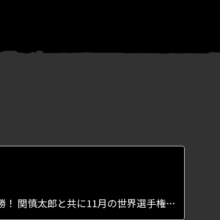
永田悠真が「第5回パルクール日本選手権」のスピードで優勝！ 関慎太郎と共に11月の世界選手権に出場決定！