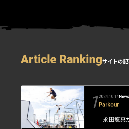
Article Ranking
サイトの記
1
2024.10.14
New
Parkour