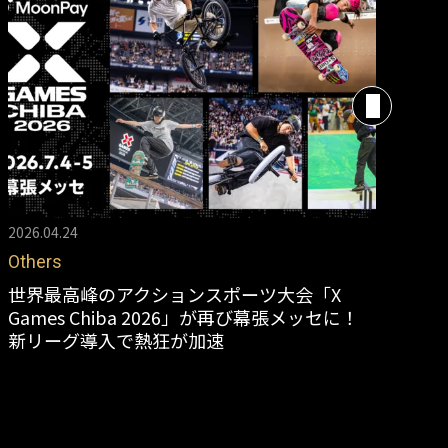
2026.04.24
202
Others
Sk
世界最高峰のアクションスポーツ大会「X
第
Games Chiba 2026」が再び幕張メッセに！
は
新リーグ導入で熱狂が加速