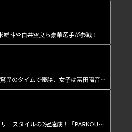
」、堀米雄斗や白井空良ら豪華選手が参戦！
「パルクールネクストジェン」スピードは男子の石田英太が驚異のタイムで優勝、女子は富田陽音が優勝
パルクール日本一決定戦、16歳石田英太がスピードラン＆フリースタイルの2冠達成！「PARKOUR TOP OF JAPAN YOKOSUKA 2024」が開催