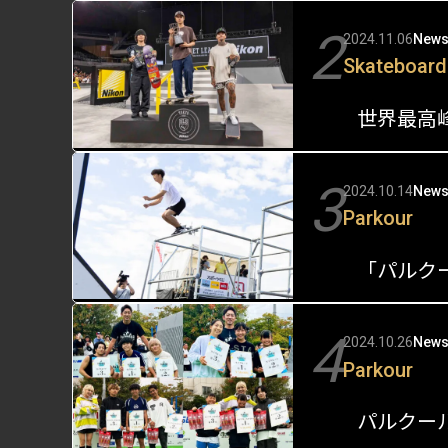
2
2024.11.06
New
Skateboard
世界最高峰
3
2024.10.14
New
Parkour
4
2024.10.26
New
Parkour