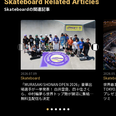
Skateboard Related Articles
Skateboardの関連記事
2026.07.09
2026.05.
Skateboard
Skateb
「MURASAKI SHONAN OPEN 2026」豪華出
世界最
場選手が一挙発表！ 白井空良、四十住さく
TOK
ら、中村輪夢ら世界トップ勢が鵠沼に集結…
プレゼ
無料生配信も決定
ツミ