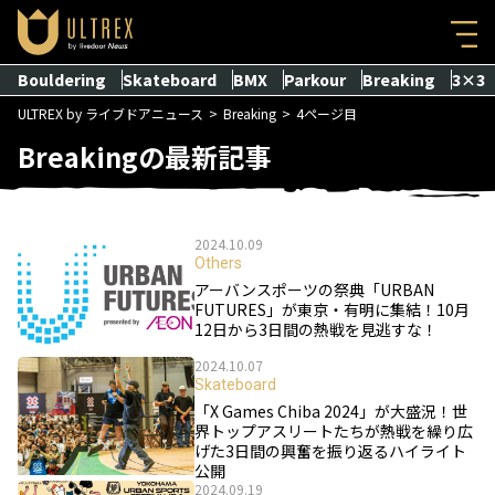
Bouldering
Skateboard
BMX
Parkour
Breaking
3×3
ULTREX by ライブドアニュース
Breaking
4ページ目
Breakingの最新記事
2024.10.09
Others
アーバンスポーツの祭典「URBAN
FUTURES」が東京・有明に集結！10月
12日から3日間の熱戦を見逃すな！
2024.10.07
Skateboard
「X Games Chiba 2024」が大盛況！世
界トップアスリートたちが熱戦を繰り広
げた3日間の興奮を振り返るハイライト
公開
2024.09.19