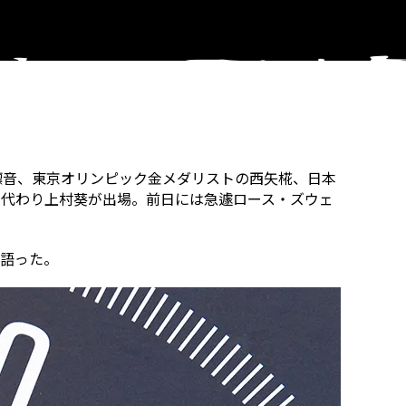
間凛音、東京オリンピック金メダリストの西矢椛、日本
に代わり上村葵が出場。前日には急遽ロース・ズウェ
を語った。