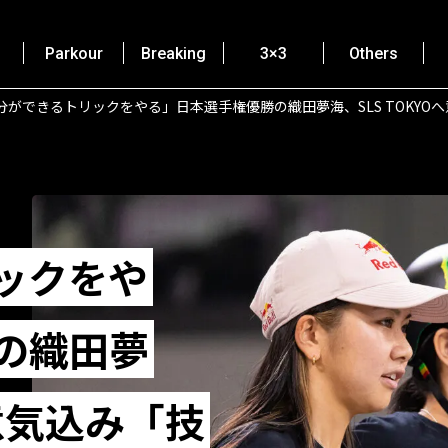
Parkour
Breaking
3×3
Others
分ができるトリックをやる」日本選手権優勝の織田夢海、SLS TOKY
ックをや
の織田夢
へ意気込み「技