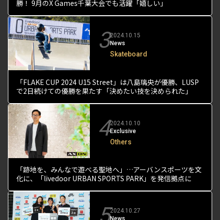
勝！ 9月のX Games千葉大会でも活躍「嬉しい」
3
2024.10.15
News
Skateboard
「FLAKE CUP 2024 U15 Street」は八島璃央が優勝、LUSP
で2日続けての優勝を果たす「決めたい技を決められた」
4
2024.10.10
Exclusive
Others
「跡地を、みんなで遊べる聖地へ」…アーバンスポーツを文
化に、「livedoor URBAN SPORTS PARK」を発信拠点に
5
2024.10.27
News