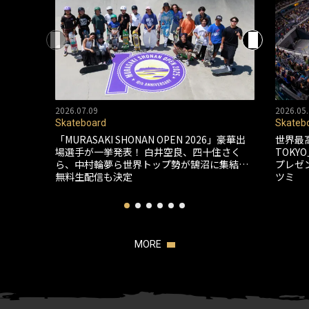
2026.07.09
2026.05.
Skateboard
Skateb
「MURASAKI SHONAN OPEN 2026」豪華出
世界最
場選手が一挙発表！ 白井空良、四十住さく
TOK
ら、中村輪夢ら世界トップ勢が鵠沼に集結…
プレゼ
無料生配信も決定
ツミ
MORE