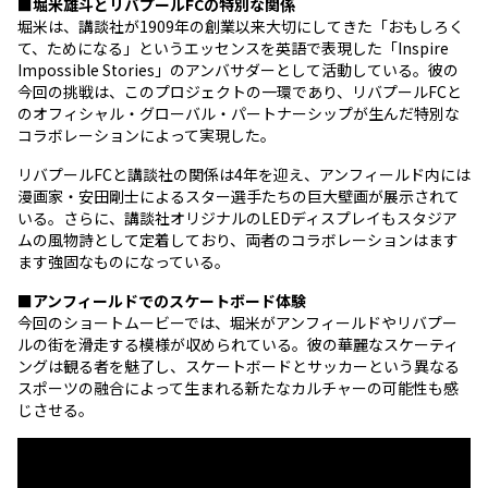
■堀米雄斗とリバプールFCの特別な関係
堀米は、講談社が1909年の創業以来大切にしてきた「おもしろく
て、ためになる」というエッセンスを英語で表現した「Inspire
Impossible Stories」のアンバサダーとして活動している。彼の
今回の挑戦は、このプロジェクトの一環であり、リバプールFCと
のオフィシャル・グローバル・パートナーシップが生んだ特別な
コラボレーションによって実現した。
リバプールFCと講談社の関係は4年を迎え、アンフィールド内には
漫画家・安田剛士によるスター選手たちの巨大壁画が展示されて
いる。さらに、講談社オリジナルのLEDディスプレイもスタジア
ムの風物詩として定着しており、両者のコラボレーションはます
ます強固なものになっている。
■アンフィールドでのスケートボード体験
今回のショートムービーでは、堀米がアンフィールドやリバプー
ルの街を滑走する模様が収められている。彼の華麗なスケーティ
ングは観る者を魅了し、スケートボードとサッカーという異なる
スポーツの融合によって生まれる新たなカルチャーの可能性も感
じさせる。