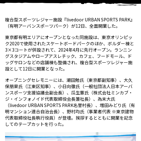
複合型スポーツレジャー施設『livedoor URBAN SPORTS PARK』
（有明アーバンスポーツパーク）が12日、全面開業した。
東京都有明エリアにオープンとなった同施設は、東京オリンピッ
ク2020で使用されたスケートボードパークのほか、ボルダー棟と
3×3コートが併設されて、2024年4月に先行オープン。ランニン
グスタジアムやロープアスレチック、カフェ、フードモール、ド
ッグサロンなどの店舗棟も整備され、複合型スポーツレジャー施
設として12日に開業となった。
オープニングセレモニーには、潮田勉氏（東京都副知事）、大久
保朋果氏（江東区知事）、小日向徹氏（一般社団法人日本アーバ
ンスポーツ支援協議会副会長）、瓜生憲氏（株式会社ミンカブ・
ジ・インフォノイド代表取締役会長兼社長）、為末大氏
（livedoor URBAN SPORTS PARK名誉村長）、増田みどり氏（有
明マンション連合自治会長）、野村均氏（事業者代表 ※東京建物
代表取締役社長執行役員）が登壇。挨拶するとともに開業を記念
してのテープカットを行った。