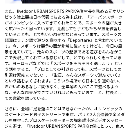
また、livedoor URBAN SPORTS PARK名誉村長を務める元オリン
ピック陸上競技日本代表でもある為末氏は、「アーバンスポーツ
がオリンピックに入ってきてくれたことで、スポーツの幅が大き
く広がったと思っています。見渡しても子どもたちが技を練習し
ていることも、とてもいい風景だなと思っています。スポーツの
語源はラテン語で遊びを意味する『Deportare』と言われていま
す。今、スポーツは競争の面が非常に強いですけども、今日の風
景を見ていても、元々のスポーツの起源である遊びをみんながこ
こで表現してくれている感じがして、とてもうれしく思っていま
す。ヨーロッパなどでは『スポーツをそろそろ引退しよう』とい
う話をすると、『プロとしての引退あっても、スポーツとしての
引退は死ぬまでない』、『生涯、みんなスポーツで遊んでいく』
という話をよくされます。こういう場所から日本も引退のない、
障がいのあるなしに関係なく、全年齢の人がここで遊べるよう
な、そんな風景ができていければと思っています」と、村長とし
ての意欲を語っている。
さらに、会場に足を運ぶことはできなかったが、オリンピックの
スケートボード男子ストリートで東京、パリと2大会連続で金メダ
ルを獲得したプロスケートボーダーの堀米雄斗がビデオメッセー
ジを寄せ、「livedoor URBAN SPORTS PARKは僕にとって、東京