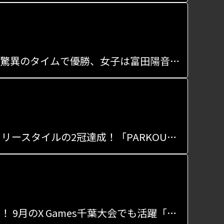
「パルクールネクストジェン」スピードは男子の石田英太が驚異のタイムで優勝、女子は富田陽音が優勝
パルクール日本一決定戦、16歳石田英太がスピードラン＆フリースタイルの2冠達成！「PARKOUR TOP OF JAPAN YOKOSUKA 2024」が開催
日本スケートボード選手権、男子パークは猪又湊哉が初優勝！ 9月のX Games千葉大会でも活躍「嬉しい」