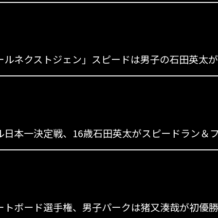
s
s
s