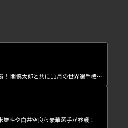
永田悠真が「第5回パルクール日本選手権」のスピードで優勝！ 関慎太郎と共に11月の世界選手権に出場決定！
」、堀米雄斗や白井空良ら豪華選手が参戦！