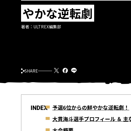
やかな逆転劇
著者：
ULTREX編集部
SHARE
予選6位からの鮮やかな逆転劇！
INDEX
大貫海斗選手プロフィール ＆ 主
大会概要