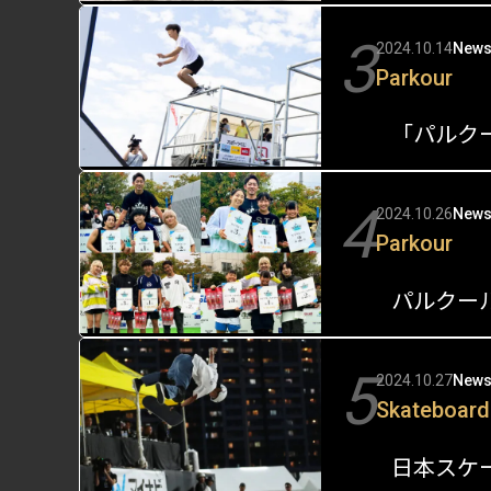
3
2024.10.14
New
Parkour
4
2024.10.26
New
Parkour
5
2024.10.27
New
Skateboard