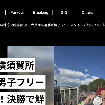
Parkour
Breaking
3×3
Others
ルW杯】横須賀所属・大貫海斗選手が男子フリースタイルで銀メダル！
横須賀所
男子フリー
！決勝で鮮