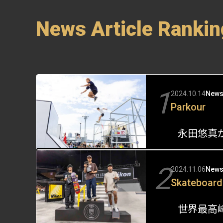
News Article Rankin
1
2024.10.14
New
Parkour
2
2024.11.06
New
Skateboard
世界最高峰