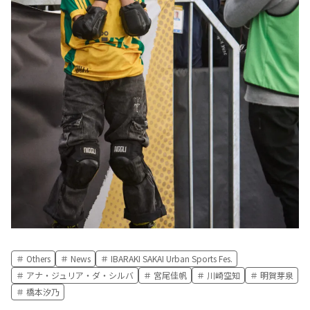
Others
News
IBARAKI SAKAI Urban Sports Fes.
アナ・ジュリア・ダ・シルバ
宮尾佳帆
川崎空知
明賀芽泉
橋本汐乃