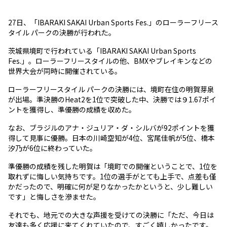
27日、「IBARAKI SAKAI Urban Sports Fes.」のローラーフリース
タイル パークの決勝が行われた。
茨城県境町で行われている「IBARAKI SAKAI Urban Sports
Fes.」。ローラーフリースタイルの他、BMXやブレイキンなどの
世界大会が同時に開催されている。
ローラーフリースタイル パークの決勝には、境町在住の明賀芽泉
が出場。準決勝のHeat2を1位で突破した中、決勝では９1.67ポイ
ントを獲得し、準優勝の成績を収めた。
なお、ブラジルのアナ・ジュリア・ダ・シルバが92ポイントを獲
得して見事に優勝。日本の川崎空知が4位、宮尾佳帆が5位、橋本
汐乃が6位に終わっていた。
準優勝の成績を残した明賀は「境町での開催ということで、1位を
取れずに悔しい気持ちです。1位の選手がとても上手で、点差も僅
かだったので、明確に何が足りなかったかというと、少し難しい
です」と悔しさを滲ませた。
それでも、地元での大きな声援を受けての決勝に「ただ、今日は
友達も多く応援に来てくれていたので、すごく嬉しかったです。