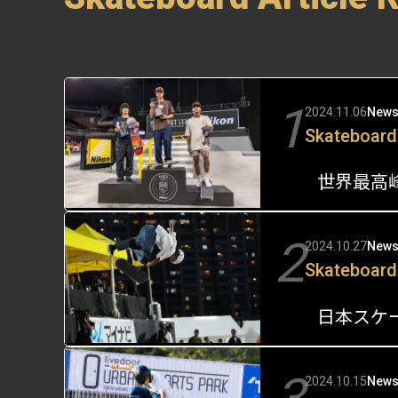
1
2024.11.06
New
Skateboard
世界最高峰
2
2024.10.27
New
Skateboard
2024.10.15
New