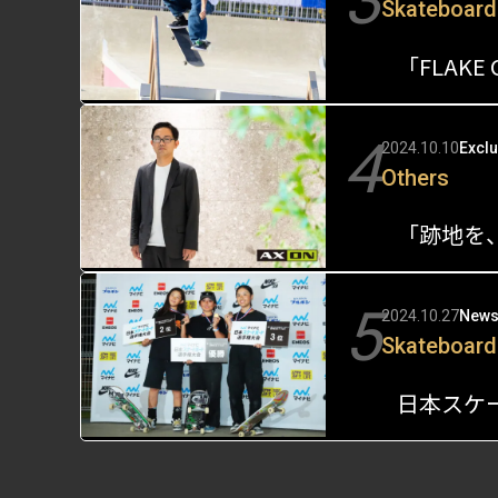
3
Skateboard
4
2024.10.10
Exclu
Others
5
2024.10.27
New
Skateboard
日本スケ