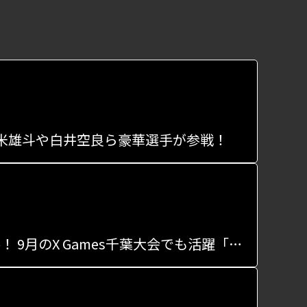
」、堀米雄斗や白井空良ら豪華選手が参戦！
日本スケートボード選手権、男子パークは猪又湊哉が初優勝！ 9月のX Games千葉大会でも活躍「嬉しい」