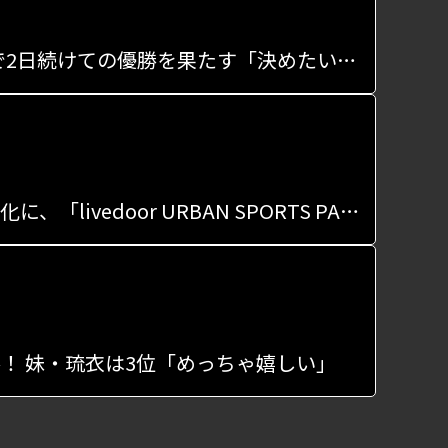
「FLAKE CUP 2024 U15 Street」は八島璃央が優勝、LUSPで2日続けての優勝を果たす「決めたい技を決められた」
「跡地を、みんなで遊べる聖地へ」…アーバンスポーツを文化に、「livedoor URBAN SPORTS PARK」を発信拠点に
！ 妹・琉衣は3位「めっちゃ嬉しい」