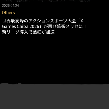
2026.04.24
202
Others
Sk
世界最高峰のアクションスポーツ大会「X
第
Games Chiba 2026」が再び幕張メッセに！
は
新リーグ導入で熱狂が加速