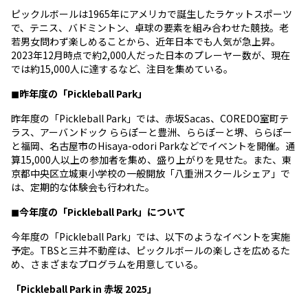
ピックルボールは1965年にアメリカで誕生したラケットスポーツ
で、テニス、バドミントン、卓球の要素を組み合わせた競技。老
若男女問わず楽しめることから、近年日本でも人気が急上昇。
2023年12月時点で約2,000人だった日本のプレーヤー数が、現在
では約15,000人に達するなど、注目を集めている。
◼︎昨年度の「Pickleball Park」
昨年度の「Pickleball Park」では、赤坂Sacas、COREDO室町テ
ラス、アーバンドック ららぽーと豊洲、ららぽーと堺、ららぽー
と福岡、名古屋市のHisaya-odori Parkなどでイベントを開催。通
算15,000人以上の参加者を集め、盛り上がりを見せた。また、東
京都中央区立城東小学校の一般開放「八重洲スクールシェア」で
は、定期的な体験会も行われた。
◼︎今年度の「Pickleball Park」について
今年度の「Pickleball Park」では、以下のようなイベントを実施
予定。TBSと三井不動産は、ピックルボールの楽しさを広めるた
め、さまざまなプログラムを用意している。
「Pickleball Park in 赤坂 2025」